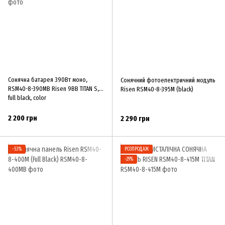
Сонячна батарея 390Вт моно,
Сонячний фотоелектричний модуль
RSM40-8-390MB Risen 9BB TITAN S,
Risen RSM40-8-395M (black)
full black, color
2 200 грн
2 290 грн
−53%
РОЗПРОДАЖ
−29%