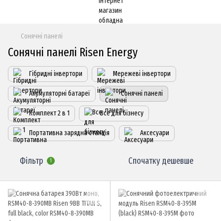
Сонячні панелі
Сонячні панелі Risen Energy
Гібридні інвертори
Мережеві інвертори
Акумуляторні батареї
Сонячні панелі
Комплект 2 в 1
Все для бізнесу
Портативна зарядна станція
Аксесуари
Фільтр
Спочатку дешевше
1