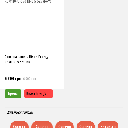
Сонячна панель Risen Energy
RSM110-8-550 BMDG
5 300 грн
6 900 грн
Бренд
Risen Energy
Дивіться також:
Сонячні
Сонячні
Сонячні
Сонячні
Китайські
К