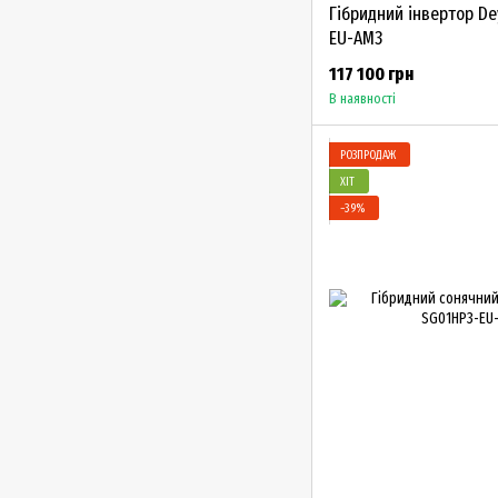
Гібридний інвертор D
EU-AM3
117 100 грн
В наявності
РОЗПРОДАЖ
ХІТ
−39%