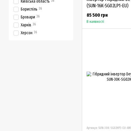
36
Київська область
(SUN-16K-SG02LP1-EU)
36
Бориспіль
85 500 грн
36
Бровари
В наявності
36
Харків
36
Херсон
Артикул: SUN-30K-SG02HP3-EU-AM