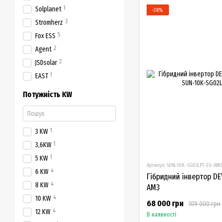
1
Solplanet
−38%
3
Stromherz
5
Fox ESS
2
Agent
2
JSDsolar
1
EAST
Потужність KW
1
3 KW
1
3,6KW
1
5 KW
Артикул: SUN-10K-SG02LP1-EU-AM
4
6 KW
Гібридний інвертор DE
4
8 KW
AM3
4
10 KW
68 000 грн
109 000 грн
4
12 KW
В наявності