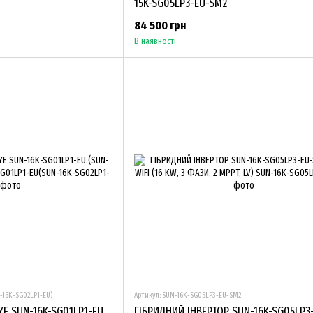
15K-SG05LP3-EU-SM2
84 500 грн
В наявності
-16K-SG02LP1-EU)
Артикул: SUN-16K-SG05LP3-EU-SM2
YE SUN-16K-SG01LP1-EU
ГІБРИДНИЙ ІНВЕРТОР SUN-16K-SG05LP3