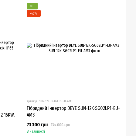
ХІТ
−45%
Артикул: SUN-12K-SG02LP1-EU-AM3
Гібридний інвертор DEYE SUN-12K-SG02LP1-EU-
2 15KW,
AM3
73 300 грн
134 000 грн
В наявності