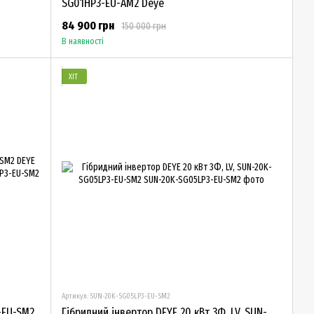
SG01HP3-EU-AM2 Deye
84 900 грн
150 000 грн
В наявності
ХІТ
Артикул: SUN-20K-SG05LP3-EU-SM2
-EU-SM2
Гібридний інвертор DEYE 20 кВт 3Ф, LV, SUN-