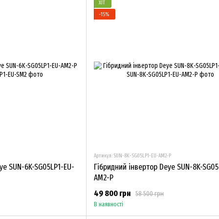
ХІТ
−15%
Артикул: SUN-8K-SG05LP1-EU-AM2-P
ye SUN-6K-SG05LP1-EU-
Гібридний інвертор Deye SUN-8K-SG05
AM2-P
49 800 грн
58 500 грн
В наявності