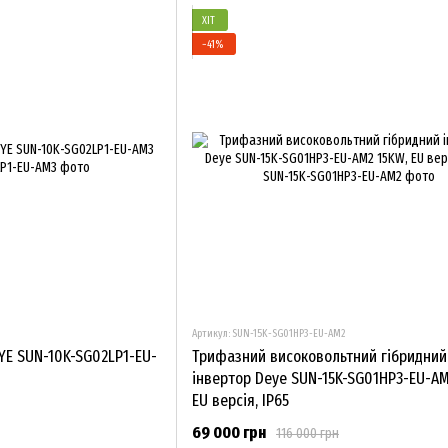
ХІТ
−41%
3
Артикул: SUN-15K-SG01HP3-EU-AM2
YE SUN-10K-SG02LP1-EU-
Трифазний високовольтний гібридний
інвертор Deye SUN-15K-SG01HP3-EU-AM
EU версія, IP65
69 000 грн
116 000 грн