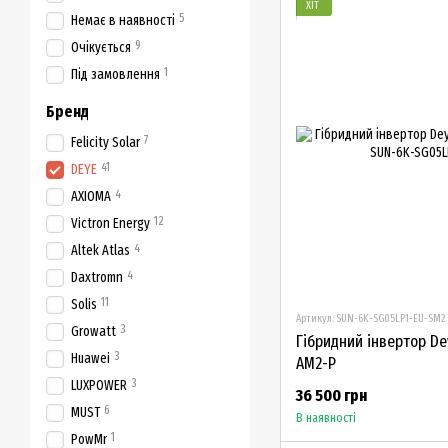
ХІТ
5
Немає в наявності
9
Очікується
1
Під замовлення
Бренд
7
Felicity Solar
41
DEYE
4
AXIOMA
12
Victron Energy
4
Altek Atlas
4
Daxtromn
11
Solis
Артикул: SUN-6K-SG05LP1-EU-SM2
3
Growatt
Гібридний інвертор De
3
Huawei
AM2-Р
3
LUXPOWER
36 500 грн
6
MUST
В наявності
1
PowMr