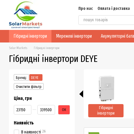
Перейти до основного контенту
Про нас
Оплата і доставка
Блог
Конфіденційність
Гібридні інвертори
Мережеві інвертори
Акумуляторні бата
Solar Markets
Гібридні інвертори
Гібридні інвертори DEYE
Бренд:
DEYE
Очистити фільтр
Ціна, грн
Від Ціна, грн
До Ціна, грн
Гібридні
ОК
інвертори
Наявність
26
В наявності