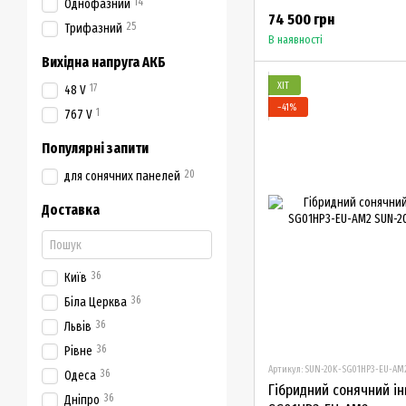
14
Однофазний
74 500 грн
25
Трифазний
В наявності
Вихідна напруга АКБ
ХІТ
17
48 V
−41%
1
767 V
Популярні запити
20
для сонячних панелей
Доставка
36
Київ
36
Біла Церква
36
Львів
36
Рівне
Артикул: SUN-20K-SG01HP3-EU-AM
36
Одеса
Гібридний сонячний і
36
Дніпро