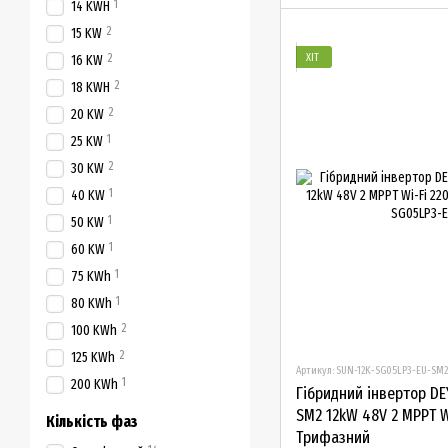
1
14 KWH
2
15 KW
ХІТ
2
16 KW
2
18 KWH
2
20 KW
1
25 KW
2
30 KW
1
40 KW
1
50 KW
1
60 KW
1
75 KWh
1
80 KWh
2
100 KWh
2
125 KWh
Артикул: SUN-12K-SG05LP3-EU-SM2
1
200 KWh
Гібридний інвертор DE
SM2 12kW 48V 2 MPPT W
Кількість фаз
Трифазний