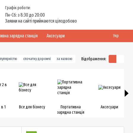
Графік роботи:
Пн-Сб: з 8:30 до 20:00
Заявки на сайті приймаются цілодобово
ивна зарядна станція
Аксесуари
Укр
Відображення:
опулярністю
спочатку дорожчі
за назвою
 в 1
Все для бізнесу
Портативна
Аксесуари
зарядна станція