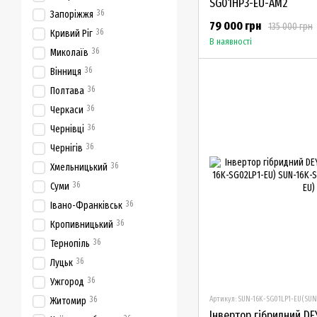
SG01HP3-EU-AM2
36
Запоріжжя
79 000 грн
135 000 грн
36
Кривий Ріг
В наявності
36
Миколаїв
36
Вінниця
36
Полтава
36
Черкаси
36
Чернівці
36
Чернігів
36
Хмельницький
36
Суми
36
Івано-Франківськ
36
Кропивницький
36
Тернопіль
36
Луцьк
36
Ужгород
36
Артикул: SUN-16K-SG01LP1-EU(SUN
Житомир
Інвертор гібридний DE