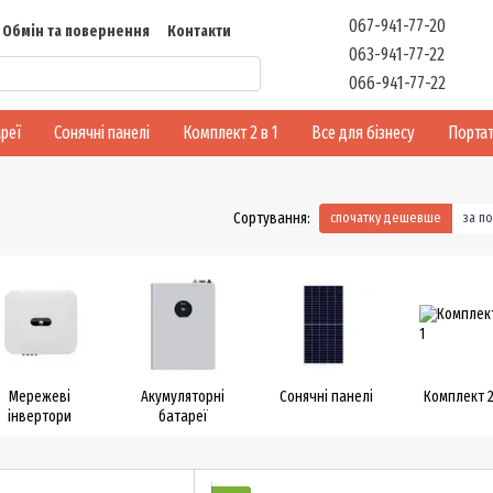
067-941-77-20
Обмін та повернення
Контакти
063-941-77-22
Відгуки
066-941-77-22
реї
Сонячні панелі
Комплект 2 в 1
Все для бізнесу
Портат
Сортування:
спочатку дешевше
за п
Мережеві
Акумуляторні
Сонячні панелі
Комплект 2
інвертори
батареї