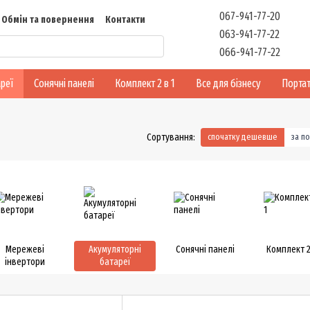
067-941-77-20
Обмін та повернення
Контакти
063-941-77-22
Відгуки
066-941-77-22
реї
Сонячні панелі
Комплект 2 в 1
Все для бізнесу
Портат
Сортування:
спочатку дешевше
за п
Мережеві
Акумуляторні
Сонячні панелі
Комплект 2
інвертори
батареї