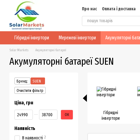
Перейти до основного контенту
Про нас
Оплата і доставка
Блог
Конфіденційність
Гібридні інвертори
Мережеві інвертори
Акумуляторні бата
Solar Markets
Акумуляторні батареї
Акумуляторні батареї SUEN
Бренд:
SUEN
Очистити фільтр
Ціна, грн
Від Ціна, грн
До Ціна, грн
Гібридні
ОК
інвертори
Наявність
2
В наявності