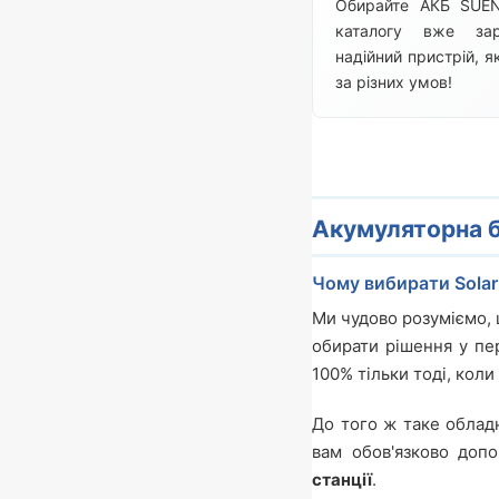
Обирайте АКБ SUEN
каталогу вже за
надійний пристрій, я
за різних умов!
Акумуляторна б
Чому вибирати Solar
Ми чудово розуміємо, 
обирати рішення у пе
100% тільки тоді, коли
До того ж таке облад
вам обов'язково до
станції
.