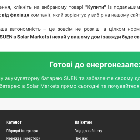
ння, клікніть на вибраному товарі
"Купити"
із подальшим
 від фахівця
компанії, який зорієнтує у вибір на нашому сайт
ваша автономність – це зовсім не розкіш, а цілком нор
SUEN в Solar Markets і нехай у вашому домі завжди буде св
Готові до енергонезал
ну акумуляторну батарею SUEN та забезпечте своєму до
батарею в Solar Markets прямо сьогодні та почувайтеся 
Каталог
Клієнтам
Гібридні інвертори
Вхід до кабінету
Мережеві інвертори
Про нас