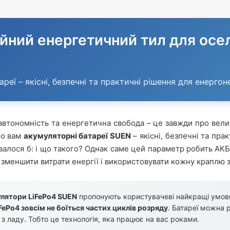
йний енергетичний тил для оселі
реї – якісні, безпечні та практичні рішення для енерг
автономність та енергетична свобода – це завжди про вели
мо вам
акумуляторні батареї SUEN
– якісні, безпечні та пр
авалося б: і що такого? Однак саме цей параметр робить А
 зменшити витрати енергії і використовувати кожну краплю з
лятори LiFePo4 SUEN
пропонують користувачеві найкращі умови 
ePo4 зовсім не боїться частих циклів розряду
. Батареї можна 
 з ладу. Тобто це технологія, яка працює на вас роками.