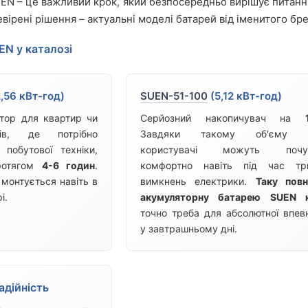
UEN – це важливий крок, який безпосередньо вирішує питан
вірені рішення – актуальні моделі батарей від іменитого бре
EN у каталозі
,56 кВт-год)
SUEN-51-100
(5,12 кВт-год)
тор для квартир чи
Серйозний накопичувач на
ків, де потрібно
Завдяки такому об'єму ен
 побутової техніки,
користувачі можуть почув
ротягом
4-6 годин
.
комфортно навіть під час тр
 монтується навіть в
вимкнень електрики.
Таку повн
і.
акумуляторну батарею SUEN 
точно треба для абсолютної впевн
у завтрашньому дні.
адійність