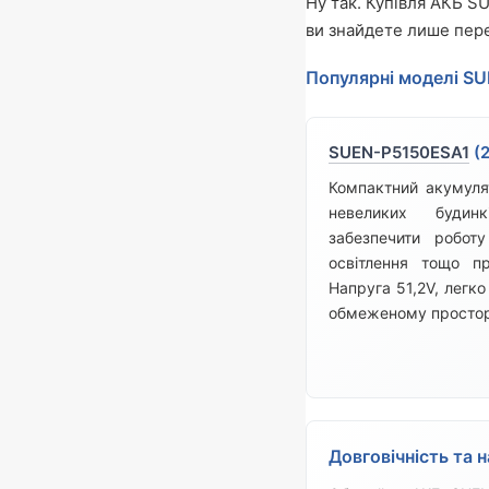
Ну так. Купівля АКБ S
ви знайдете лише пере
Популярні моделі SU
SUEN-P5150ESA1
(2
Компактний акумуля
невеликих будин
забезпечити роботу
освітлення тощо п
Напруга 51,2V, легко
обмеженому простор
Довговічність та н