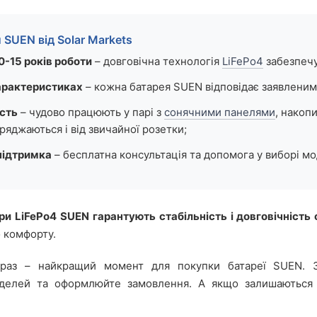
 SUEN від Solar Markets
10-15 років роботи
– довговічна технологія
LiFePo4
забезпечу
характеристиках
– кожна батарея SUEN відповідає заявлени
ість
– чудово працюють у парі з
сонячними панелями
, накоп
ряджаються і від звичайної розетки;
підтримка
– бесплатна консультація та допомога у виборі мо
и LiFePo4 SUEN гарантують стабільність і довговічність
 комфорту.
раз – найкращий момент для покупки батареї SUEN. За
делей та оформлюйте замовлення. А якщо залишаються