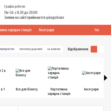
Графік роботи:
Пн-Сб: з 8:30 до 20:00
Заявки на сайті приймаются цілодобово
ивна зарядна станція
Аксесуари
Укр
Відображення:
опулярністю
спочатку дорожчі
за назвою
 в 1
Все для бізнесу
Портативна
Аксесуари
зарядна станція