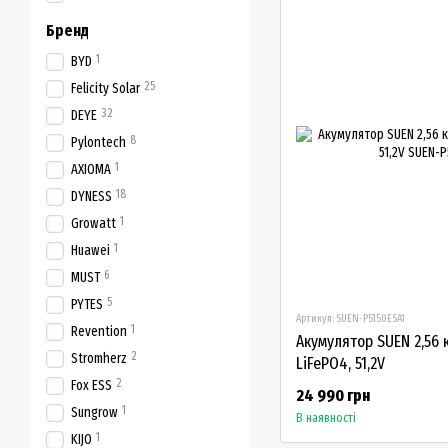
Бренд
1
BYD
25
Felicity Solar
32
DEYE
8
Pylontech
1
AXIOMA
18
DYNESS
1
Growatt
1
Huawei
6
MUST
5
PYTES
Артикул: SUEN-P5150ESA1
1
Revention
Акумулятор SUEN 2,56 к
2
Stromherz
LiFePO4, 51,2V
2
Fox ESS
24 990 грн
1
Sungrow
В наявності
1
KIJO