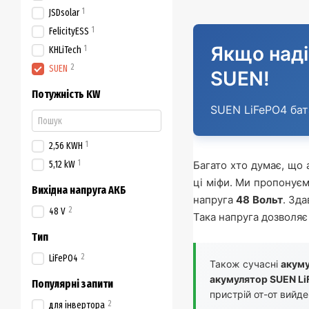
1
JSDsolar
1
FelicityESS
Якщо наді
1
KHLiTech
2
SUEN
SUEN!
Потужність KW
SUEN LiFePO4 бата
1
2,56 KWH
1
5,12 kW
Багато хто думає, що 
ці міфи. Ми пропонує
Вихідна напруга АКБ
напруга
48 Вольт
. Зд
2
48 V
Така напруга дозволяє
Тип
2
LiFePO4
Також сучасні
акуму
акумулятор SUEN LiF
Популярні запити
пристрій от-от вийде
2
для інвертора