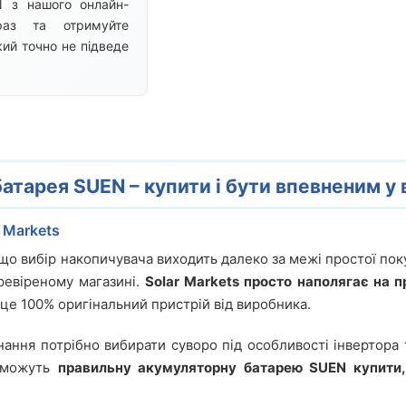
 з нашого онлайн-
раз та отримуйте
кий точно не підведе
атарея SUEN – купити і бути впевненим у 
 Markets
що вибір накопичувача виходить далеко за межі простої пок
ревіреному магазині.
Solar Markets просто наполягає на п
 це 100% оригінальний пристрій від виробника.
нання потрібно вибирати суворо під особливості інвертора
поможуть
правильну акумуляторну батарею SUEN купити,