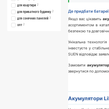
2
для квартири
Де придбати батаре
2
для приватного будинку
2
для сонячних панелей
Якщо вас цікавить
аку
2
асортиментом в катал
опт
безпекою та довговічн
Унікальна технологія
інвестуєте у стабіль
SUEN відповідає заявл
Замовити
акумулятор
звернутися по допомог
Акумулятори Li