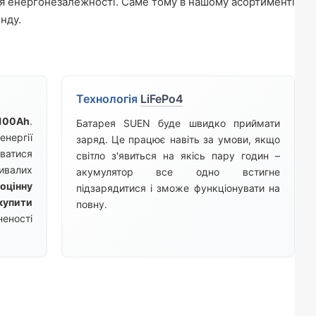
ня енергонезалежності. Саме тому в нашому асортименті
нду.
Технологія
LiFePo4
100Ah
.
Батарея SUEN буде швидко приймати
ергії
заряд. Це працює навіть за умови, якщо
атися
світло з'явиться на якісь пару годин –
ивалих
акумулятор все одно встигне
оцінну
підзарядитися і зможе функціонувати на
купити
повну.
еності