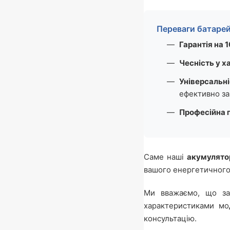
Переваги батарей
Гарантія на 
Чесність у 
Універсальн
ефективно за
Професійна 
Саме наші
акумулятор
вашого енергетичного
Ми вважаємо, що за
характеристиками мо
консультацію.