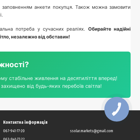
 заповненням анкети покупця. Також можна замовити
і.
мальна потреба у сучасних реаліях.
Обирайте надійні
ітло, незалежно від обставин!
ежності?
му стабільне живлення на десятиліття вперед!
захищено від будь-яких перебоїв світла!
Контактна інформація
067-941-77-20
ssolar.markets@gmail.com
063-941-77-22