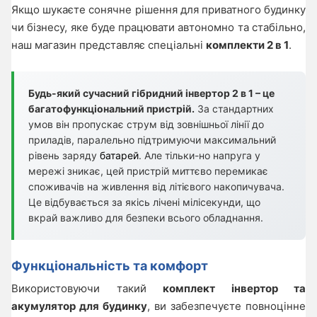
Якщо шукаєте сонячне рішення для приватного будинку
чи бізнесу, яке буде працювати автономно та стабільно,
наш магазин представляє спеціальні
комплекти 2 в 1
.
Будь-який сучасний гібридний інвертор 2 в 1 – це
багатофункціональний пристрій.
За стандартних
умов він пропускає струм від зовнішньої лінії до
приладів, паралельно підтримуючи максимальний
рівень заряду
батарей
. Але тільки-но напруга у
мережі зникає, цей пристрій миттєво перемикає
споживачів на живлення від літієвого накопичувача.
Це відбувається за якісь лічені мілісекунди, що
вкрай важливо для безпеки всього обладнання.
Функціональність та комфорт
Використовуючи такий
комплект інвертор та
акумулятор для будинку
, ви забезпечуєте повноцінне