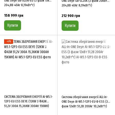
ONE Deye GB-SL15K-EU (3 фази 15кВт
ONE Deye GB-SL20K (3 фази 20кВт
204,8В 40Аг 8,19кВт*г)
204,8В 40Аг 8,19кВт*г)
158 999 грн
212 900 грн
Купити
Купити
−49%
СИСТЕМА ЗБЕРІГАННЯ ЕНЕРГІЇ AI-W5.1-
Система зберігання енергії ALL-in-
12P3-EU ESS DEYE (12KW 3 ФАЗИ
ONE Deye AI-W5.1-12P3-EU-B-ESS (3
51,2V 300A 15,36KW 300AH 15KWH)
фази 12кВт 51,2В 200Аг 10,2кВт*г)