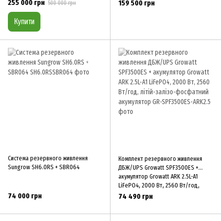
255 000 грн
159 500 грн
500 000 грн
Купити
Система резервного живлення
Комплект резервного живлення
Sungrow SH6.0RS + SBR064
ДБЖ/UPS Growatt SPF3500ES +
акумулятор Growatt ARK 2.5L-A1
LiFePO4, 2000 Вт, 2560 Вт/год,
літій-залізо-фосфатний акумулятор
74 000 грн
74 490 грн