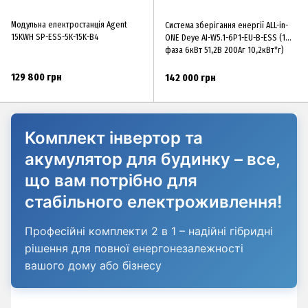
Модульна електростанція Agent
Система зберігання енергії ALL-in-
15KWH SP-ESS-5K-15K-B4
ONE Deye AI-W5.1-6P1-EU-B-ESS (1
фаза 6кВт 51,2В 200Аг 10,2кВт*г)
129 800 грн
142 000 грн
Комплект інвертор та
акумулятор для будинку – все,
що вам потрібно для
стабільного електроживлення!
Професійні комплекти 2 в 1 – надійні гібридні
рішення для повної енергонезалежності
вашого дому або бізнесу