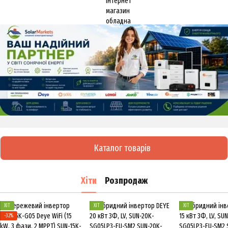
Каталог товарів
Хіти
Розпродаж
ХІТ
ХІТ
ХІТ
−32%