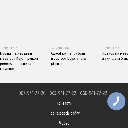
30 липня 2026
24 липня 2026
20 липня 2026
Гібридні та мережеві
Однофазні та трифазні
Як вибрати інве
інвертори Deye (принцип
інвертори Deye: у чому
дому та для бізн
роботи, переваги та
різниця
відмінності)
067-941-77-20
063-941-77-22
066-941-77-22
Контакти
Повна версія сайту
© 2026