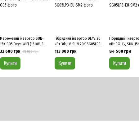
Мережевий інвертор SUN-
Гібридний інвертор DEYE 20
Гібридний інверто
15K-G05 Deye WiFi (15 kW, 3
кВт 3Ф, LV, SUN-20K-SG05LP3-
кВт 3Ф, LV, SUN-1
фази, 2 MPPT)
EU-SM2
EU-SM2
32 600 грн
113 000 грн
84 500 грн
48 000 грн
Купити
Купити
Купити