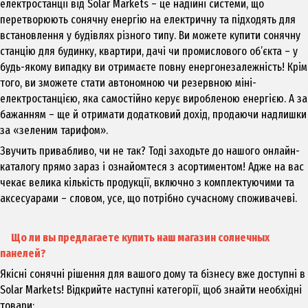
електростанції від Solar Markets – це надійні системи, що
перетворюють сонячну енергію на електричну та підходять для
встановлення у будівлях різного типу. Ви можете купити сонячну
станцію для будинку, квартири, дачі чи промислового об’єкта – у
будь-якому випадку ви отримаєте повну енергонезалежність! Крім
того, ви зможете стати автономною чи резервною міні-
електростанцією, яка самостійно керує виробленою енергією. А за
бажанням – ще й отримати додатковий дохід, продаючи надлишки
за «зеленим тарифом».
Звучить привабливо, чи не так? Тоді заходьте до нашого онлайн-
каталогу прямо зараз і ознайомтеся з асортиментом! Адже на вас
чекає велика кількість продукції, включно з комплектуючими та
аксесуарами – словом, усе, що потрібно сучасному споживачеві.
Що ли вы предлагаете купить наш магазин солнечных
панелей?
Якісні сонячні рішення для вашого дому та бізнесу вже доступні в
Solar Markets! Відкрийте наступні категорії, щоб знайти необхідні
товари: