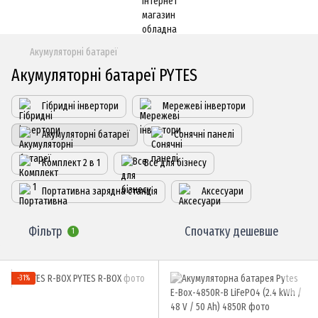
Акумуляторні батареї
Акумуляторні батареї PYTES
Гібридні інвертори
Мережеві інвертори
Акумуляторні батареї
Сонячні панелі
Комплект 2 в 1
Все для бізнесу
Портативна зарядна станція
Аксесуари
Фільтр
Спочатку дешевше
1
−31%