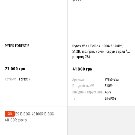
PYTES FOREST R
Pytes V5a LiFePo4, 100А 5.12кВт,
51.2В, підігрів, номін. струм заряд/
розряд 75А
77 000 грн
41 800 грн
Артикул
Forest R
Артикул
PYTES-V5a
Потужність KW
5 KWH
Вихідна напруга АКБ
48 V
Тип
LiFePO4
−28%