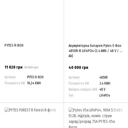
PYTES R-BOX
Акумуляторна батарея Pytes E-Box-
4850R-B LiFePO4 (2.4 kWh / 48 V / 50
Ah)
11 020 грн
40 000 грн
16 000 грн
Артикул
PYTES R-BOX
Артикул
4850R
Потужність KW
10,24 KWH
Потужність KW
2.4 KWH
Вихідна напруга АКБ
48 V
Тип
LiFePO4