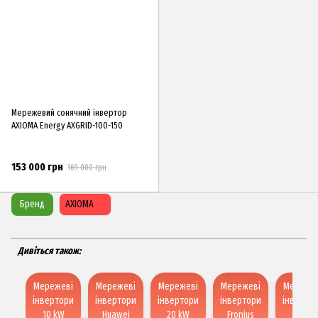
Мережевий сонячний інвертор
AXIOMA Energy AXGRID-100-150
153 000 грн
169 000 грн
Бренд
AXIOMA
Дивіться також:
Мережеві
Мережеві
Мережеві
Мережеві
Мережев
інвертори
інвертори
інвертори
інвертори
інверто
10 kW
Huawei
20 kW
Fronius
DEYE