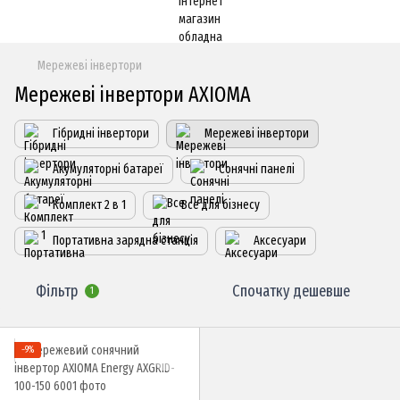
Мережеві інвертори
Мережеві інвертори AXIOMA
Гібридні інвертори
Мережеві інвертори
Акумуляторні батареї
Сонячні панелі
Комплект 2 в 1
Все для бізнесу
Портативна зарядна станція
Аксесуари
Фільтр
Спочатку дешевше
1
−9%