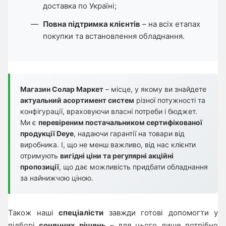
доставка по Україні;
Повна підтримка клієнтів
– на всіх етапах
покупки та встановлення обладнання.
Магазин Солар Маркет
– місце, у якому ви знайдете
актуальний асортимент систем
різної потужності та
конфігурації, враховуючи власні потреби і бюджет.
Ми є
перевіреним постачальником сертифікованої
продукції Deye
, надаючи гарантії на товари від
виробника. І, що не менш важливо, від нас клієнти
отримують
вигідні ціни та регулярні акційні
пропозиції
, що дає можливість придбати обладнання
за найнижчою ціною.
Також наші
спеціалісти
завжди готові допомогти у
підборі
сонячних рішень
– для цього лише потрібно