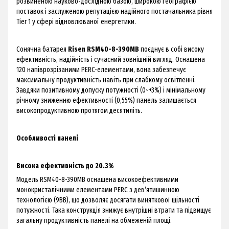
розвиненою науково-дослідною базою, широкою географією
поставок і заслуженою репутацією надійного постачальника рівня
Tier 1 у сфері відновлюваної енергетики.
Сонячна батарея
Risen RSM40-8-390MB
поєднує в собі високу
ефективність, надійність і сучасний зовнішній вигляд. Оснащена
120 напіврозрізаними PERC-елементами, вона забезпечує
максимальну продуктивність навіть при слабкому освітленні.
Завдяки позитивному допуску потужності (0~+3%) і мінімальному
річному зниженню ефективності (0,55%) панель залишається
високопродуктивною протягом десятиліть.
Особливості панелі
Висока ефективність до 20.3%
Модель RSM40-8-390MB оснащена високоефективними
монокристалічними елементами PERC з дев’ятишинною
технологією (9BB), що дозволяє досягати виняткової щільності
потужності. Така конструкція знижує внутрішні втрати та підвищує
загальну продуктивність панелі на обмеженій площі.