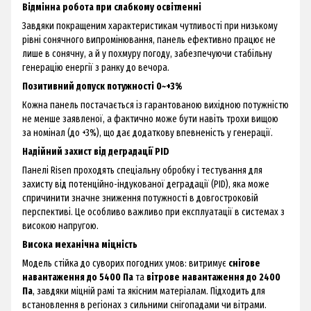
Відмінна робота при слабкому освітленні
Завдяки покращеним характеристикам чутливості при низькому
рівні сонячного випромінювання, панель ефективно працює не
лише в сонячну, а й у похмуру погоду, забезпечуючи стабільну
генерацію енергії з ранку до вечора.
Позитивний допуск потужності 0~+3%
Кожна панель постачається із гарантованою вихідною потужністю
не менше заявленої, а фактично може бути навіть трохи вищою
за номінал (до +3%), що дає додаткову впевненість у генерації.
Надійний захист від деградації PID
Панелі Risen проходять спеціальну обробку і тестування для
захисту від потенційно-індукованої деградації (PID), яка може
спричинити значне зниження потужності в довгостроковій
перспективі. Це особливо важливо при експлуатації в системах з
високою напругою.
Висока механічна міцність
Модель стійка до суворих погодних умов: витримує
снігове
навантаження до 5400 Па
та
вітрове навантаження до 2400
Па
, завдяки міцній рамі та якісним матеріалам. Підходить для
встановлення в регіонах з сильними снігопадами чи вітрами.