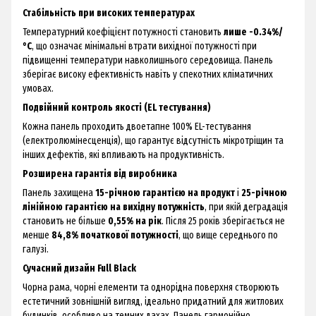
Стабільність при високих температурах
Температурний коефіцієнт потужності становить
лише -0.34%/
°C
, що означає мінімальні втрати вихідної потужності при
підвищенні температури навколишнього середовища. Панель
зберігає високу ефективність навіть у спекотних кліматичних
умовах.
Подвійний контроль якості (EL тестування)
Кожна панель проходить двоетапне 100% EL-тестування
(електролюмінесценція), що гарантує відсутність мікротріщин та
інших дефектів, які впливають на продуктивність.
Розширена гарантія від виробника
Панель захищена
15-річною гарантією на продукт
і
25-річною
лінійною гарантією на вихідну потужність
, при якій деградація
становить не більше
0,55% на рік
. Після 25 років зберігається не
менше
84,8% початкової потужності
, що вище середнього по
галузі.
Сучасний дизайн Full Black
Чорна рама, чорні елементи та однорідна поверхня створюють
естетичний зовнішній вигляд, ідеально придатний для житлових
будинків, особливо на темних дахах. Панель гармонійно