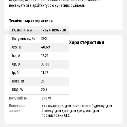
поєднується з архітектурою сучасних будівель.
Технічні характеристики
РОЗМІРИ, мм
1754 × 1096 × 30
Потужність, Вт
390
Характеристики
Uxx, В
40.69
Iкз, А
12.21
Uр, В
33.88
Ip, А
11.52
Вага, кг
21
ККД, %
20,3
Потужність
390 W
Популярні
для квартири, для приватного будинку, для
запити
бізнесу, для дачі, для даху, опт, для
промислових СЕС