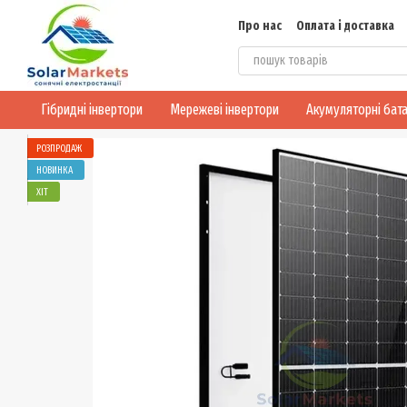
Перейти до основного контенту
Про нас
Оплата і доставка
Блог
Конфіденційність
Гібридні інвертори
Мережеві інвертори
Акумуляторні бата
РОЗПРОДАЖ
НОВИНКА
ХІТ