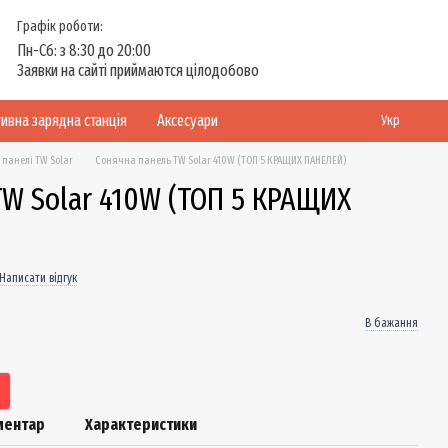
Графік роботи:
Пн-Сб: з 8:30 до 20:00
Заявки на сайті приймаются цілодобово
ивна зарядна станція
Аксесуари
Укр
 панелі TW Solar
Сонячна панель TW Solar 410W (ТОП 5 КРАЩИХ ПАНЕЛЕЙ)
TW Solar 410W (ТОП 5 КРАЩИХ
Написати відгук
В бажання
оментар
Характеристики