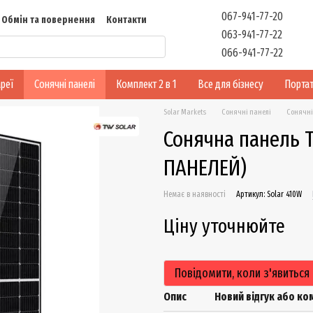
067-941-77-20
Обмін та повернення
Контакти
063-941-77-22
Відгуки
066-941-77-22
реї
Сонячні панелі
Комплект 2 в 1
Все для бізнесу
Портат
Solar Markets
Сонячні панелі
Сонячні
Сонячна панель 
ПАНЕЛЕЙ)
Немає в наявності
Артикул: Solar 410W
Ціну уточнюйте
Повідомити, коли з'явиться
Опис
Новий відгук або к