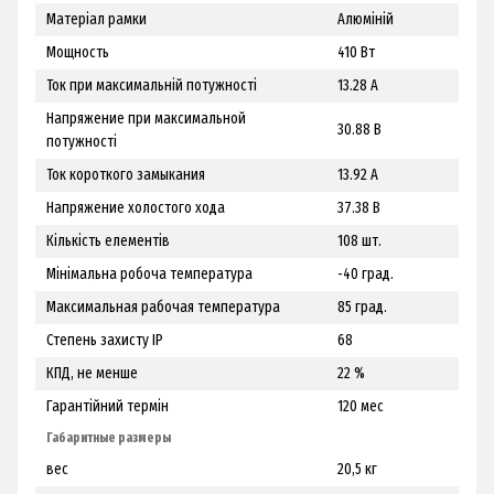
Матеріал рамки
Алюміній
Мощность
410 Вт
Ток при максимальній потужності
13.28 А
Напряжение при максимальной
30.88 В
потужності
Ток короткого замыкания
13.92 А
Напряжение холостого хода
37.38 В
Кількість елементів
108 шт.
Мінімальна робоча температура
-40 град.
Максимальная рабочая температура
85 град.
Степень захисту IP
68
КПД, не менше
22 %
Гарантійний термін
120 мес
Габаритные размеры
вес
20,5 кг