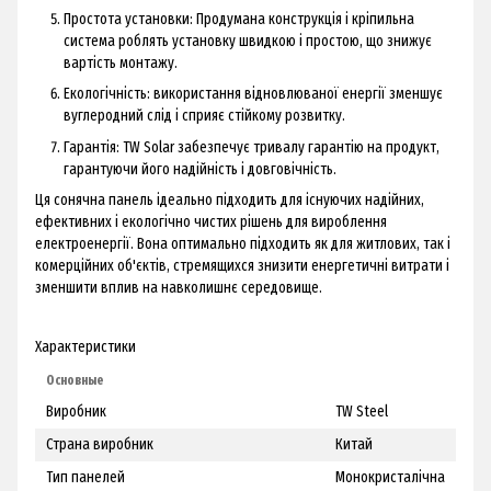
Простота установки: Продумана конструкція і кріпильна
система роблять установку швидкою і простою, що знижує
вартість монтажу.
Екологічність: використання відновлюваної енергії зменшує
вуглеродний слід і сприяє стійкому розвитку.
Гарантія: TW Solar забезпечує тривалу гарантію на продукт,
гарантуючи його надійність і довговічність.
Ця сонячна панель ідеально підходить для існуючих надійних,
ефективних і екологічно чистих рішень для вироблення
електроенергії.
Вона оптимально підходить як для житлових, так і
комерційних об'єктів, стремящихся знизити енергетичні витрати і
зменшити вплив на навколишнє середовище.
Характеристики
Основные
Виробник
TW Steel
Страна виробник
Китай
Тип панелей
Монокристалічна