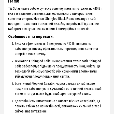
Frame
TW Solar являє собою сучасну сонячну панель потужністю 410 Вт,
яка є ідеальним рішенням для ефективного використання
сонячної енергії.
Модель Shingled Black Frame поєднує в собі
передові технології і стильний дизайн, що робить її ідеальним
вибором для сучасних житлових і комерційних проектів.
Особливості та переваги:
Висока ефективність: З потужністю 410 Вт ця панель
забезпечує високу ефективність перетворення сонячної
енергії в електричну.
Технологія Shingled Cells: Використання технології Shingled
Cells забезпечує підвищену продуктивність і надійність.
Ця
технологія мінімізує простір між сонячними елементами,
збільшуючи площу поглинання світла.
Естетичний Чорний Дизайн: чорна рамка і антиблікове
покриття забезпечують сучасний і естетичний вигляд, який
легко інтегрується в будь-який архітектурний стиль.
Довговічність: Виготовлена ​​з високоякісних матеріалів, ця
панель стійка до ненастійності, включаючи сильний вітер і
снігові навантаження.