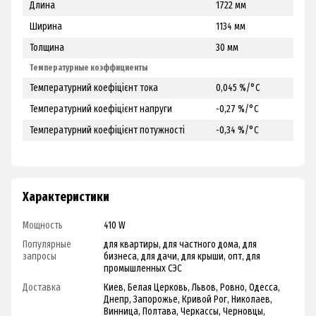
Длина
1722 мм
Ширина
1134 мм
Толщина
30 мм
Температурные коэффициенты
Температурний коефіцієнт тока
0,045 %/°С
Температурний коефіцієнт напруги
-0,27 %/°С
Температурний коефіцієнт потужності
-0,34 %/°С
Характеристики
Мощность
410 W
Популярные
для квартиры, для частного дома, для
запросы
бизнеса, для дачи, для крыши, опт, для
промышленных СЭС
Доставка
Киев, Белая Церковь, Львов, Ровно, Одесса,
Днепр, Запорожье, Кривой Рог, Николаев,
Винница, Полтава, Черкассы, Черновцы,