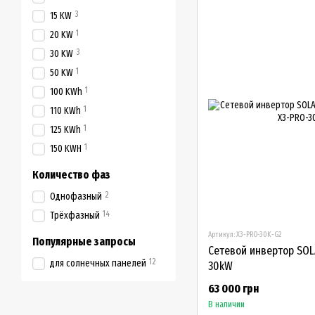
3
15 KW
1
20 KW
3
30 KW
1
50 KW
1
100 KWh
1
110 KWh
1
125 KWh
1
150 KWH
Количество фаз
2
Однофазный
14
Трёхфазный
Артикул: X3-PRO-30K-G2
Популярные запросы
Сетевой инвертор SOL
12
для солнечных панелей
30kW
63 000 грн
В наличии