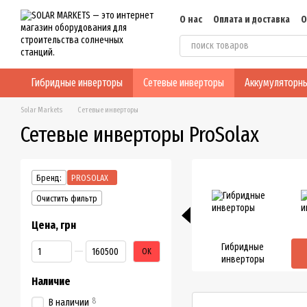
Перейти к основному контенту
О нас
Оплата и доставка
О
Блог
Конфиденциальнос
Гибридные инверторы
Сетевые инверторы
Аккумуляторны
Solar Markets
Сетевые инверторы
Сетевые инверторы ProSolax
Бренд:
PROSOLAX
Очистить фильтр
Цена, грн
От Цена, грн
До Цена, грн
Гибридные
OK
инверторы
Наличие
8
В наличии