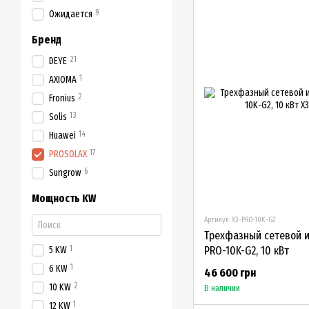
9
Ожидается
Бренд
21
DEYE
1
AXIOMA
2
Fronius
13
Solis
14
Huawei
17
PROSOLAX
6
Sungrow
Мощность KW
Артикул: X3-PRO-10K-G2
Трехфазный сетевой и
1
PRO-10K-G2, 10 кВт
5 KW
1
6 KW
46 600 грн
2
10 KW
В наличии
1
12 KW