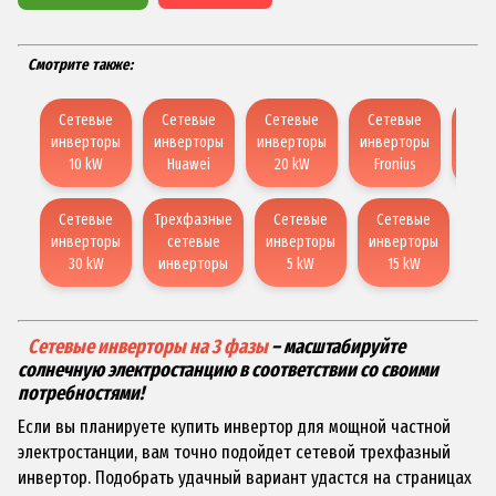
Смотрите также:
Сетевые
Сетевые
Сетевые
Сетевые
Сет
инверторы
инверторы
инверторы
инверторы
инве
10 kW
Huawei
20 kW
Fronius
D
Сетевые
Трехфазные
Сетевые
Сетевые
Се
инверторы
сетевые
инверторы
инверторы
инв
30 kW
инверторы
5 kW
15 kW
Сетевые инверторы на 3 фазы
– масштабируйте
солнечную электростанцию в соответствии со своими
потребностями!
Если вы планируете купить инвертор для мощной частной
электростанции, вам точно подойдет сетевой трехфазный
инвертор. Подобрать удачный вариант удастся на страницах