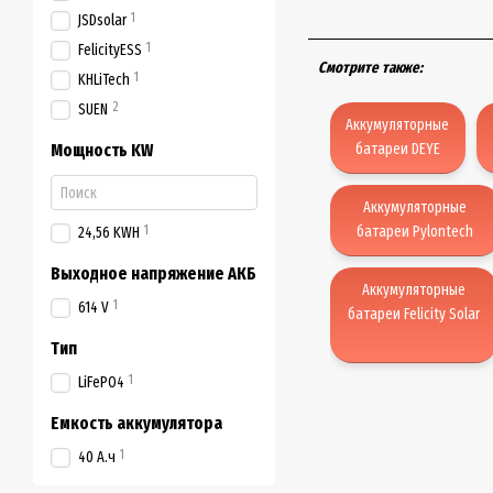
1
JSDsolar
1
FelicityESS
Смотрите также:
1
KHLiTech
2
SUEN
Аккумуляторные
Мощность KW
батареи DEYE
Аккумуляторные
1
батареи Pylontech
24,56 KWH
Выходное напряжение АКБ
Аккумуляторные
1
614 V
батареи Felicity Solar
Тип
1
LiFePO4
Емкость аккумулятора
1
40 А.ч