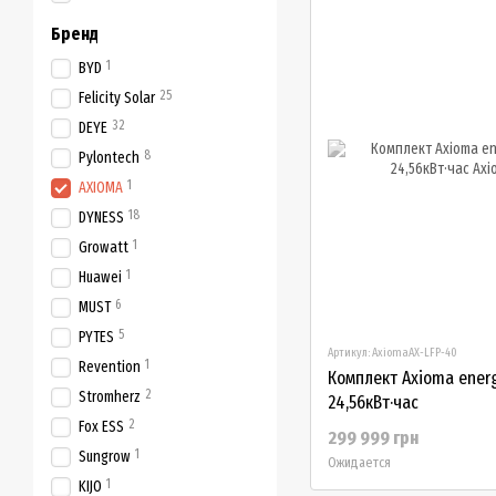
Бренд
1
BYD
25
Felicity Solar
32
DEYE
8
Pylontech
1
AXIOMA
18
DYNESS
1
Growatt
1
Huawei
6
MUST
5
PYTES
Артикул: AxiomaAX-LFP-40
1
Revention
Комплект Axioma energ
2
Stromherz
24,56кВт·час
2
Fox ESS
299 999 грн
1
Sungrow
Ожидается
1
KIJO