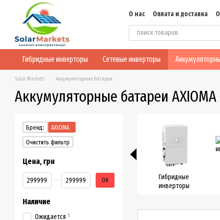
Перейти к основному контенту
О нас
Оплата и доставка
О
Блог
Конфиденциальнос
Гибридные инверторы
Сетевые инверторы
Аккумуляторны
Solar Markets
Аккумуляторные батареи
Аккумуляторные батареи AXIOMA
Бренд:
AXIOMA
Очистить фильтр
Цена, грн
От Цена, грн
До Цена, грн
Гибридные
OK
инверторы
Наличие
1
Ожидается