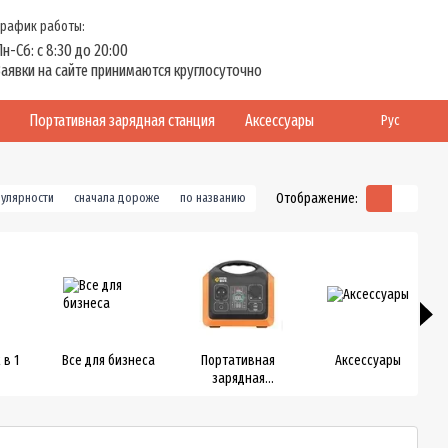
График работы:
Пн-Сб: с 8:30 до 20:00
Заявки на сайте принимаются круглосуточно
Портативная зарядная станция
Аксессуары
Рус
Отображение:
пулярности
сначала дороже
по названию
 в 1
Все для бизнеса
Портативная
Аксессуары
зарядная
станция