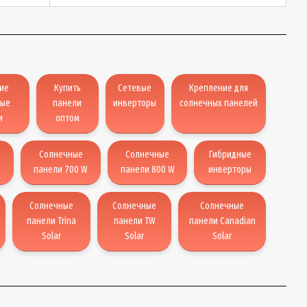
ие
Купить
Сетевые
Крепление для
ные
панели
инверторы
солнечных панелей
и
оптом
Солнечные
Солнечные
Гибридные
W
панели 700 W
панели 800 W
инверторы
Солнечные
Солнечные
Солнечные
панели Trina
панели TW
панели Canadian
Solar
Solar
Solar