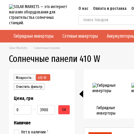
Перейти к основному контенту
О нас
Оплата и доставка
О
Блог
Конфиденциальнос
Гибридные инверторы
Сетевые инверторы
Аккумуляторны
Solar Markets
Солнечные панели
Солнечные панели 410 W
Мощность :
410 W
Очистить фильтр
Цена, грн
От Цена, грн
До Цена, грн
Гибридные
OK
инверторы
Наличие
1
Нет в наличии