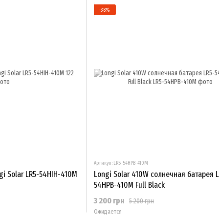
−38%
Артикул: LR5-54HPB-410M
i Solar LR5-54HIH-410M
Longi Solar 410W солнечная батарея L
54HPB-410M Full Black
3 200 грн
5 200 грн
Ожидается