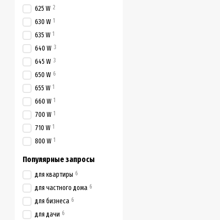
2
625 W
1
630 W
1
635 W
3
640 W
3
645 W
6
650 W
1
655 W
1
660 W
1
700 W
1
710 W
1
800 W
Популярные запросы
6
для квартиры
6
для частного дома
6
для бизнеса
6
для дачи