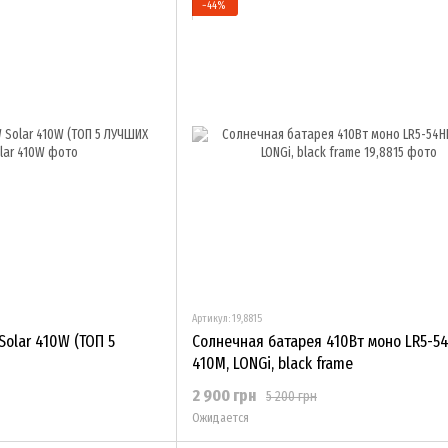
−44%
Артикул: 19,8815
olar 410W (ТОП 5
Солнечная батарея 410Вт моно LR5-54
410M, LONGi, black frame
2 900 грн
5 200 грн
Ожидается