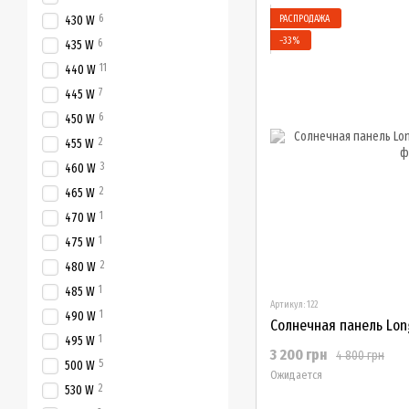
6
РАСПРОДАЖА
430 W
−33%
6
435 W
11
440 W
7
445 W
6
450 W
2
455 W
3
460 W
2
465 W
1
470 W
1
475 W
2
480 W
1
485 W
Артикул: 122
1
490 W
Солнечная панель Long
1
495 W
3 200 грн
4 800 грн
5
500 W
Ожидается
2
530 W