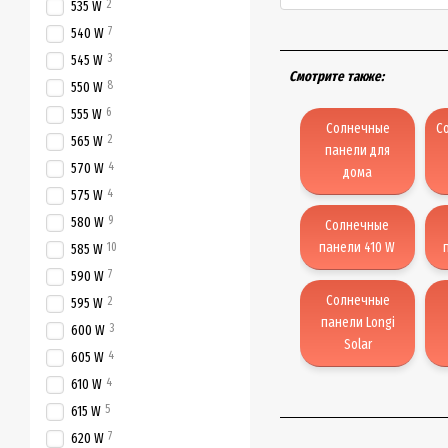
2
535 W
7
540 W
3
545 W
Смотрите также:
8
550 W
6
555 W
Солнечные
С
2
565 W
панели для
4
570 W
дома
4
575 W
9
580 W
Солнечные
панели 410 W
10
585 W
7
590 W
Солнечные
2
595 W
панели Longi
3
600 W
Solar
4
605 W
4
610 W
5
615 W
7
620 W