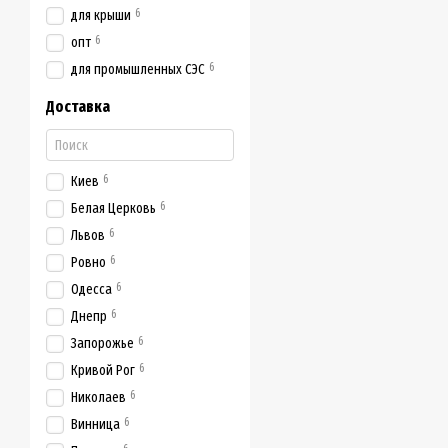
6
для крыши
6
опт
6
для промышленных СЭС
Доставка
6
Киев
6
Белая Церковь
6
Львов
6
Ровно
6
Одесса
6
Днепр
6
Запорожье
6
Кривой Рог
6
Николаев
6
Винница