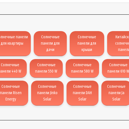
олнечные панели
Солнечные
Солнечные
Китайск
для квартиры
панели для
панели для
солнеч
дачи
крыши
панел
Солнечные
Солнечные
Солнечные
Солнечные
панели 440 W
панели 550 W
панели 580 W
панели 610 
Солнечные
Солнечные
Солнечные
Солнечные
панели Risen
панели Jinko
панели DAH
панели Ja
Energy
Solar
Solar
Solar