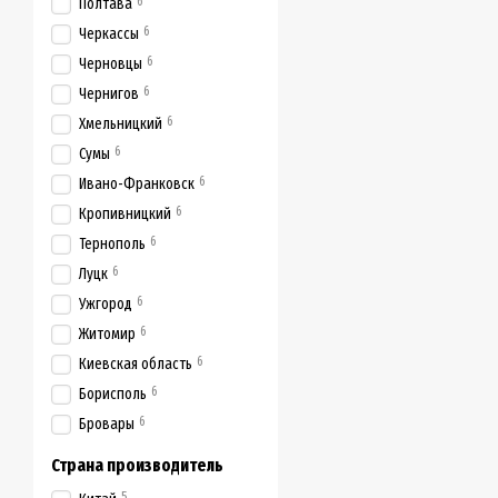
6
Полтава
6
Черкассы
6
Черновцы
6
Чернигов
6
Хмельницкий
6
Сумы
6
Ивано-Франковск
6
Кропивницкий
6
Тернополь
6
Луцк
6
Ужгород
6
Житомир
6
Киевская область
6
Борисполь
6
Бровары
Страна производитель
5