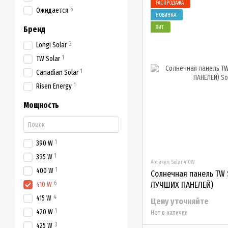
РАСПРОДАЖА
5
Ожидается
НОВИНКА
ХИТ
Бренд
3
Longi Solar
1
TW Solar
1
Canadian Solar
1
Risen Energy
Мощность
1
390 W
1
395 W
Артикул: Solar 410W
1
400 W
Солнечная панель TW S
6
ЛУЧШИХ ПАНЕЛЕЙ)
410 W
4
415 W
Цену уточняйте
1
420 W
Нет в наличии
3
425 W