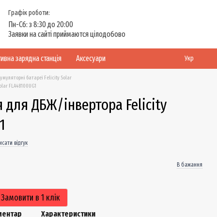
Графік роботи:
Пн-Сб: з 8:30 до 20:00
Заявки на сайті приймаются цілодобово
ивна зарядна станція
Аксесуари
Укр
умуляторні батареї Felicity Solar
olar FLA48100UG1
 для ДБЖ/інвертора Felicity
1
сати відгук
В бажання
Замовити в 1 клік
оментар
Характеристики