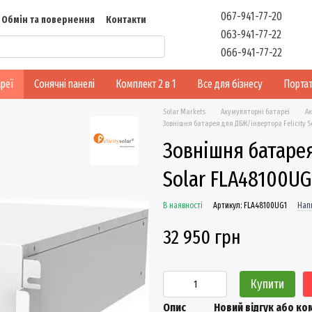
067-941-77-20
Обмін та повернення
Контакти
063-941-77-22
Відгуки
066-941-77-22
реї
Сонячні панелі
Комплект 2 в 1
Все для бізнесу
Портат
Solar Markets
Акумуляторні батареї
Ак
Зовнішня батарея для ДБЖ/інвертора Felicity S
Зовнішня батарея
Solar FLA48100UG
В наявності
Артикул: FLA48100UG1
Напи
32 950 грн
Купити
Опис
Новий відгук або к