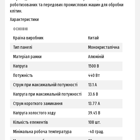
роботизованих та передових промислових машин для обробки
клітин.
Характеристики
ОСНОВНІ
Країна виробник
Китай
Тип панелі
Монокристалічна
Матеріал рамки
Алюміній
Напруга
1500 В
Потужність
440 Вт
Струм при максимальній потужності
13.1 А
Напруга при максимальній потужності
33.6 В
Струм короткого замикання
13.77 А
Напруга холостого ходу
39.45 В
Кількість елементів
108 шт.
Мінімальна робоча температура
-40 град.