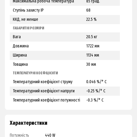
Максимальна робоча температура
85 град.
Ступінь захисту IP
68
ККД, не менше
22.5 %
ГАБАРИТНІ РОЗМІРИ
Вага
20.5 кг
Довжина
1722 мм
Ширина
1134 мм
Товщина
30 мм
ТЕМПЕРАТУРНІ КОЕФІЦІЄНТИ
Температурний коефіцієнт струму
0.046 %/° С
Температурний коефіцієнт напруги
-0.25 %/° С
Температурний коефіцієнт потужності
-0.3 %/° С
Характеристики
Потужність
440 W