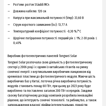
Роз'єми: роз'єм Stäubli MC4
Довжина кабелю: 120 см
Напруга при максимальній потужності (Vmp): 33,60 В
Струм короткого замикання (Isc): 13,77 A
Температурний коефіцієнт потужності: -0,30 %/°C
Щорічне погіршення потужності: перший рік ≤ 1%; 2-30 років ≤
0,40%
Виробник фотоелектричних панелей Tongwei Solar
Tongwei Solar розпочала свою діяльність у фотоелектричному
секторі у 2006 році і є одним із китайських гігантів на ринку
сонячної енергії з вертикальним виробничим ланцюжком від
кремнієвої пластини до фотоелектричного модуля. Маючи шість
виробничих баз у Китаї, поточна річна виробнича потужність
модулів становить понад 60 ГВт, при цьому до 2023 року буде
вироблено та поставлено загалом 200 ГВт осередків. Завдяки
своєму багаторічному досвіду компанія розробила інноваційні
рішення, що інтегрують сонячні технології. та рибництво, а також
запровадження власної лінійки інтелектуальних, повністю