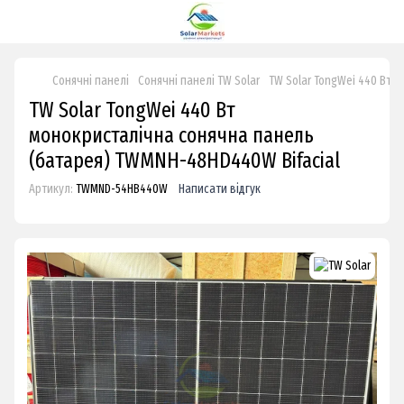
Сонячні панелі
Сонячні панелі TW Solar
TW Solar TongWei 440 Вт 
TW Solar TongWei 440 Вт
монокристалічна сонячна панель
(батарея) TWMNН-48HD440W Bifacial
Артикул:
TWMND-54HB440W
Написати відгук