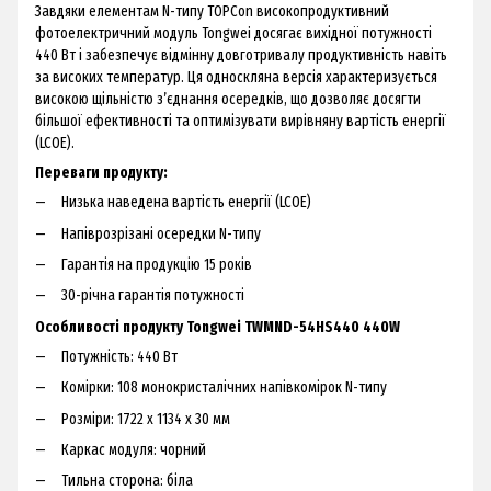
Завдяки елементам N-типу TOPCon високопродуктивний
фотоелектричний модуль Tongwei досягає вихідної потужності
440 Вт і забезпечує відмінну довготривалу продуктивність навіть
за високих температур. Ця односкляна версія характеризується
високою щільністю з’єднання осередків, що дозволяє досягти
більшої ефективності та оптимізувати вирівняну вартість енергії
(LCOE).
Переваги продукту:
Низька наведена вартість енергії (LCOE)
Напіврозрізані осередки N-типу
Гарантія на продукцію 15 років
30-річна гарантія потужності
Особливості продукту Tongwei TWMND-54HS440 440W
Потужність: 440 Вт
Комірки: 108 монокристалічних напівкомірок N-типу
Розміри: 1722 x 1134 x 30 мм
Каркас модуля: чорний
Тильна сторона: біла