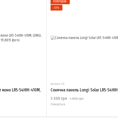
РОЗПРОДАЖ
−33%
Артикул: 122
т моно LR5-54HIH-410M,
Сонячна панель Longi Solar LR5-54HI
3 200 грн
4 800 грн
Очікується