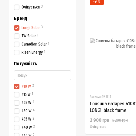
−44%
3
Очікується
Бренд
3
Longi Solar
1
TW Solar
1
Canadian Solar
1
Risen Energy
Потужність
3
410 W
1
415 W
Артикул: 19,8815
2
425 W
Сонячна батарея 410В
LONGi, black frame
4
430 W
2
435 W
2 900 грн
5 200 грн
3
Очікується
440 W
2
445 W