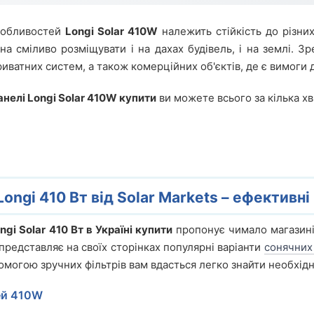
собливостей
Longi Solar 410W
належить стійкість до різних
на сміливо розміщувати і на дахах будівель, і на землі. 
риватних систем, а також комерційних об'єктів, де є вимоги 
анелі Longi Solar 410W купити
ви можете всього за кілька х
Longi 410 Вт від Solar Markets – ефективн
ngi Solar 410 Вт в Україні купити
пропонує чимало магазинів
представляє на своїх сторінках популярні варіанти
сонячних
опомогою зручних фільтрів вам вдасться легко знайти необхід
ей 410W