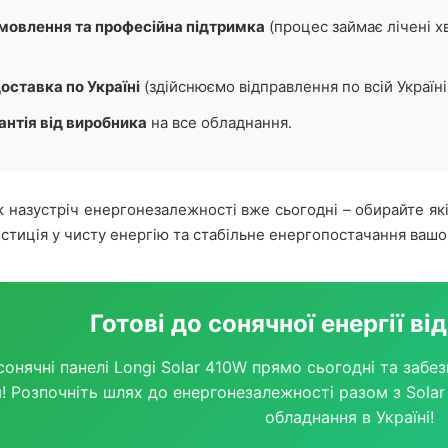
амовлення та професійна підтримка
(процес займає лічені х
ставка по Україні
(здійснюємо відправлення по всій Україн
антія від виробника
на все обладнання.
 назустріч енергонезалежності вже сьогодні – обирайте які
естиція у чисту енергію та стабільне енергопостачання вашог
Готові до сонячної енергії ві
онячні панелі Longi Solar 410W прямо сьогодні та забе
! Розпочніть шлях до енергонезалежності разом з Solar
обладнання в Україні!