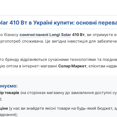
lar 410 Вт в Україні купити: основні перев
о бізнесу
сонячні панелі Longi Solar
410 Вт
, ви отримуєте 
ргопотреб споживача. Це вигідна інвестиція для забезпече
го бренду відрізняються сучасними технологіями та поєдна
ію оптом в інтернет-магазині
Солар Маркет
, клієнтам нада
онуємо:
р товарів
(на сторінках магазину до замовлення доступні су
);
ціни
(у нас ви знайдете якісні товари на будь-який бюджет,
аднання);