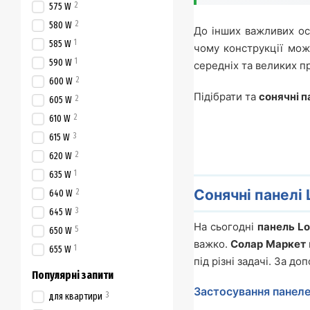
2
575 W
2
580 W
До інших важливих о
1
585 W
чому конструкції мож
1
590 W
середніх та великих п
2
600 W
Підібрати та
сонячні п
2
605 W
2
610 W
3
615 W
2
620 W
1
635 W
Сонячні панелі 
2
640 W
3
645 W
На сьогодні
панель Lo
5
650 W
важко.
Солар Маркет
1
655 W
під різні задачі. За д
Популярні запити
Застосування панел
3
для квартири