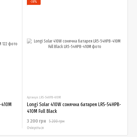
−38%
Артикул: LR5-54HPB-410M
H-410M
Longi Solar 410W сонячна батарея LR5-54HPB-
410M Full Black
3 200 грн
5 200 грн
Очікується