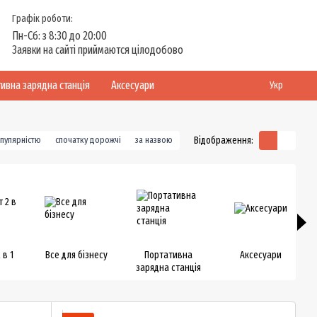
Графік роботи:
Пн-Сб: з 8:30 до 20:00
Заявки на сайті приймаются цілодобово
ивна зарядна станція
Аксесуари
Укр
Відображення:
опулярністю
спочатку дорожчі
за назвою
 в 1
Все для бізнесу
Портативна
Аксесуари
зарядна станція