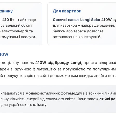
удинку
Для квартири
i 410 Вт
– найкраще
Сонячні панелі Longi Solar
410W к
ує великий об'єкт
для квартири – найкраще рішення,
 електроенергії та
балкон або тераса дозволяє
комунальні послуги.
встановлення конструкцій.
410W
и доцільну панель
410W від бренду Longi
, просто відкрива
тарей зі зручною фільтрацією за потужністю та популярним
іб пошуку товарів на сайті допоможе вам швидко знайти потр
 складаються з
монокристалічних фотомодулів
з тонкими лініям
ьну кількість енергії від сонячного світла. Вони також
стійкі д
 для українського клімату.