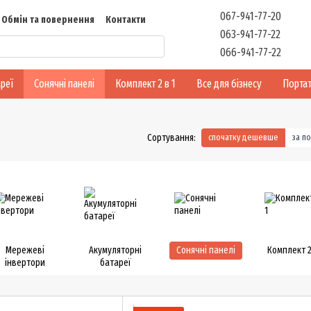
067-941-77-20
Обмін та повернення
Контакти
063-941-77-22
Відгуки
066-941-77-22
реї
Сонячні панелі
Комплект 2 в 1
Все для бізнесу
Портат
Сортування:
спочатку дешевше
за п
Мережеві
Акумуляторні
Сонячні панелі
Комплект 2
інвертори
батареї