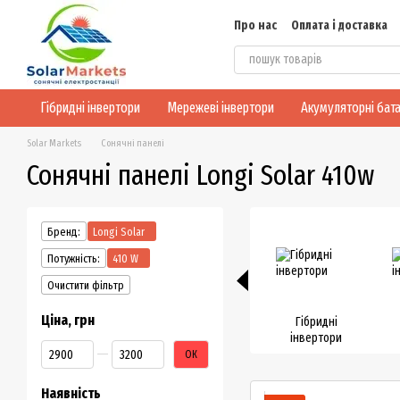
Перейти до основного контенту
Про нас
Оплата і доставка
Блог
Конфіденційність
Гібридні інвертори
Мережеві інвертори
Акумуляторні бата
Solar Markets
Сонячні панелі
Сонячні панелі Longi Solar 410w
Бренд:
Longi Solar
Потужність:
410 W
Очистити фільтр
Ціна, грн
Гібридні
інвертори
Від Ціна, грн
До Ціна, грн
ОК
Наявність