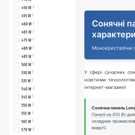
2
450 W
1
455 W
Сонячні п
1
460 W
2
характер
465 W
1
475 W
Монокристалічні 
1
480 W
1
485 W
1
500 W
У сфері сучасних со
1
530 W
новітніми технологі
1
535 W
інтернет-магазині!
2
540 W
1
545 W
2
550 W
Сонячна панель Long
1
555 W
Панелі на 410 Вт
дозв
складних промислов
1
565 W
енергії.
2
570 W