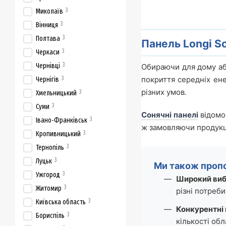
3
Миколаїв
3
Вінниця
3
Полтава
Панель Longi So
3
Черкаси
3
Чернівці
Обираючи для дому аб
3
покриття середніх ене
Чернігів
різних умов.
3
Хмельницький
3
Суми
Сонячні панелі
відомо
3
Івано-Франківськ
ж замовляючи продукц
3
Кропивницький
3
Тернопіль
3
Луцьк
Ми також проп
3
Ужгород
Широкий вибі
3
Житомир
різні потреби
3
Київська область
Конкурентні 
3
Бориспіль
кількості обл