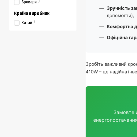
3
Бровари
Зручність з
Країна виробник
допомогти);
3
Китай
Комфортна до
Офіційна гар
Зробіть важливий крок
410W – це надійна інв
Замовте с
енергопостачання