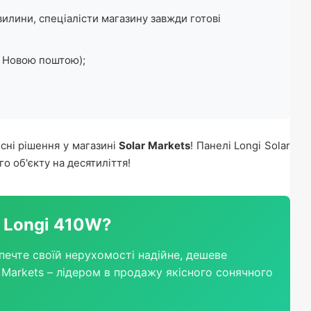
вилини, спеціалісти магазину завжди готові
і Новою поштою);
сні рішення у магазині
Solar Markets
! Панелі Longi Solar
о об'єкту на десятиліття!
д Longi 410W?
зпечте своїй нерухомості надійне, дешеве
 Markets – лідером в продажу якісного сонячного