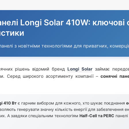
анелі Longi Solar 410W: ключові 
истики
панелі з новітніми технологіями для приватних, комер
нячних рішень відомий бренд
Longi Solar
займає передов
ями. Серед широкого асортименту компанії –
сонячні пан
i 410 Вт
є гарним вибором для кожного, хто шукає поєднання
е
оляють генерувати значну кількість енергії для забезпечення е
их. А завдяки спеціальним технологіям
Half-Cell та PERC
панелі 