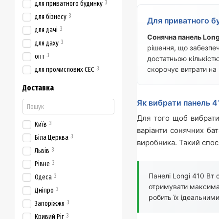
3
для приватного будинку
3
для бізнесу
Для приватного б
3
для дачі
Сонячна панель Long
3
для даху
рішення, що забезпеч
3
опт
достатньою кількістю
3
скорочує витрати на 
для промислових СЕС
Доставка
Як вибрати панель 
Для того щоб вибрат
3
Київ
варіанти сонячних ба
3
Біла Церква
виробника. Такий спос
3
Львів
3
Рівне
Панелі Longi 410 Вт
3
Одеса
отримувати максимал
3
Дніпро
робить їх ідеальними
3
Запоріжжя
3
Кривий Ріг