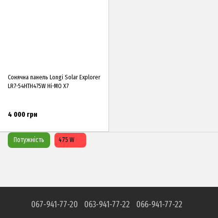
Сонячна панель Longi Solar Explorer
LR7-54HTH475W Hi-MO X7
4 000 грн
Потужність
475 W
067-941-77-20
063-941-77-22
066-941-77-22