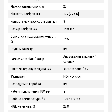
Максимальний струм, A
25
Кількість комірок, шт
144 [24 X 6]
Кількість монтажних отворів, шт
8
Розмір комірок, мм
166х166
Допустима похибка потужності,
±5%
%
Ступінь захисту
IP68
Анодований алюміній/
Рамка: матеріал / колір
срібний
Скло: матеріал/товщина, мм
Загартоване / 3.2
З'єднувачі
MC4 - сумісні
Розподільна коробка
IP68
Кабелі підключення TUV, мм
4
Робоча температура, °С
-40 < t < +85
ККД. не менше, %
22.8