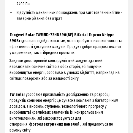
2400 Па
Відсутність механічних пошкоджень при виготовленні клітин -
лазерне різання без втрат
Tongwei Solar TWMND-72HD590(BF) Bifacial Topcon N-type
590Вт
ідеально підійде клієнтам, які потребують високої якості та
ефективності доступних модулів. Продукт добре працюватиме як
у мережевих, так і гібридних проєктах.
Завдяки двосторонній конструкції цей модуль здатний
вловлювати сонячне світло з обох сторін, збільшуючи
виробництво енергії, особливо в умовах відбиття, наприклад на
світлих поверхнях або за наявності снігу.
TW
Solar
уособлює прихильність дослідженню та розробці
продуктів сонячної енергії; це сучасна компанія з багаторічним
досвідом, з високим ступенем технологічного прогресу у
виробництві кремнієвих елементів із контрольованим
виготовленням, які використовуються для
створення
фотоелектричних панелей,
які продаються по
всьому світу.