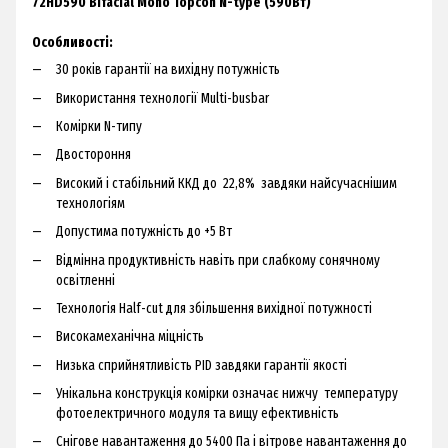
72HD590 Bifacial Mono Topcon N-type (590Вт)
Особливості:
30 років гарантії на вихідну потужність
Використання технології Multi-busbar
Комірки N-типу
Двостороння
Високий і стабільний ККД до 22,8% завдяки найсучаснішим
технологіям
Допустима потужність до +5 Вт
Відмінна продуктивність навіть при слабкому сонячному
освітленні
Технологія Half-cut для збільшення вихідної потужності
Високамеханічна міцність
Низька сприйнятливість PID завдяки гарантії якості
Унікальна конструкція комірки означає нижчу температуру
фотоелектричного модуля та вищу ефективність
Снігове навантаження до 5400 Па і вітрове навантаження до