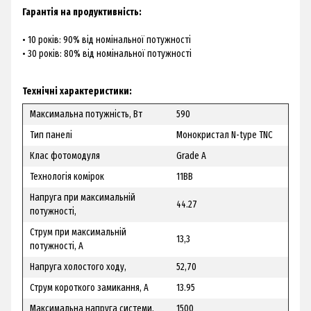
Гарантія на продуктивність:
• 10 років: 90% від номінальної потужності
• 30 років: 80% від номінальної потужності
Технічні характеристики:
Максимальна потужність, Вт
590
Тип панелі
Монокристал N-type TNC
Клас фотомодуля
Grade A
Технологія комірок
11BB
Напруга при максимальній
44.27
потужності,
Струм при максимальній
13,3
потужності, А
Напруга холостого ходу,
52,70
Струм короткого замикання, А
13.95
Максимальна напруга системи,
1500