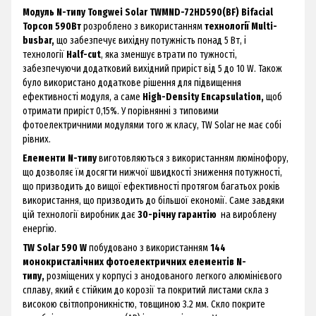
Модуль N-типу Tongwei Solar TWMND-72HD590(BF) Bifacial
Topcon 590Вт
розроблено з використанням
технології Multi-
busbar,
що забезпечує вихідну потужність понад 5 Вт, і
технології
Half-cut
, яка зменшує втрати по тужності,
забезпечуючи додатковий вихідний приріст від 5 до 10 W. Також
було використано додаткове рішення для підвищення
ефективності модуля, а саме
High-Density Encapsulation,
щоб
отримати приріст 0,15%. У порівнянні з типовими
фотоелектричними модулями того ж класу, TW Solar не має собі
рівних.
Елементи N-типу
виготовляються з використанням люмінофору,
що дозволяє їм досягти нижчої швидкості зниження потужності,
що призводить до вищої ефективності протягом багатьох років
використання, що призводить до більшої економії. Саме завдяки
цій технології виробник дає
30-річну гарантію
на вироблену
енергію.
TW Solar 590 W
побудовано з використанням
144
монокристалічних фотоелектричних елементів N-
типу,
розміщених у корпусі з анодованого легкого алюмінієвого
сплаву, який є стійким до корозії та покритий листами скла з
високою світлопроникністю, товщиною 3.2 мм. Скло покрите