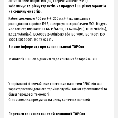
антибліковим покриттям (AR) і термозміцнене. Усе це
забезпечує
12-річну гарантію на продукт і 30-річну гарантію
на сонячну енергію
.
Кабелі довжиною 400 мм (+) і 200 мм (-), що виходять з
розподільної коробки IP68, завершуються роз’ємами MC4. Модуль
має такі сертифікати: IEC61215/61730, IEC62804(PID), IEC61701(сіль),
IEC62716(аміак), IEC60068-2-68(пісок) або ISO 9001, ISO 14001, ISO
45001, ISO 50001, IEC TS 62941 .
Більше інформації про сонячні панелі TOPCon
Технологія TOPCon відноситься до сонячних батарей N-TYPE.
У порівнянні зі звичайними сонячними панелями PERC, він має
характеристики довшого терміну служби, вищої ефективності та
більш передової технології.
Стає основним продуктом на ринку сонячних панелей.
Переваги сонячних панелей технології TOPCon