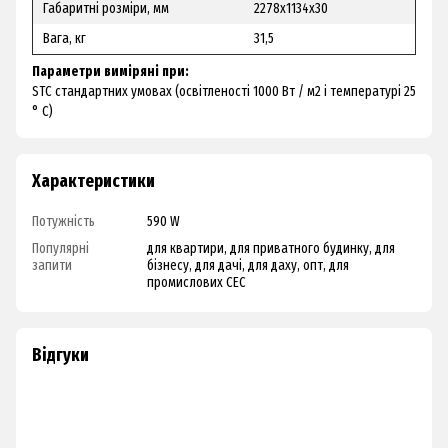
Габаритні розміри, мм
2278х1134х30
Вага, кг
31,5
Параметри виміряні при:
STC стандартних умовах (освітленості 1000 Вт / м2 і температурі 25
° С)
Характеристики
Потужність
590 W
Популярні
для квартири, для приватного будинку, для
запити
бізнесу, для дачі, для даху, опт, для
промислових СЕС
Відгуки