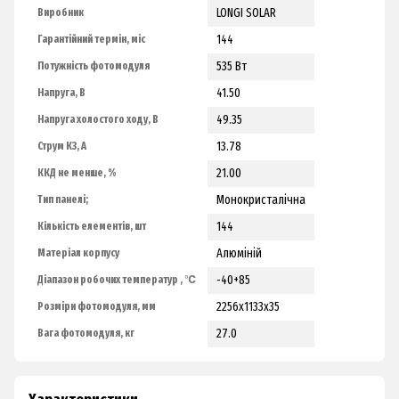
LONGI SOLAR
Виробник
144
Гарантійний термін, міс
535 Вт
Потужність фотомодуля
41.50
Напруга, В
49.35
Напруга холостого ходу, В
13.78
Струм КЗ, А
21.00
ККД не менше, %
Монокристалічна
Тип панелі;
144
Кількість елементів, шт
Алюміній
Матеріал корпусу
-40+85
Діапазон робочих температур , ℃
2256х1133х35
Розміри фотомодуля, мм
27.0
Вага фотомодуля, кг