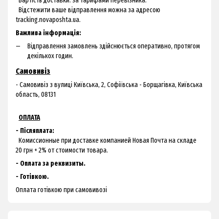
Вартість доставки: за тарифами перевізника.
Відстежити ваше відправлення можна за адресою
tracking.novaposhta.ua.
Важлива інформація:
Відправлення замовлень здійснюється оперативно, протягом
декількох годин.
Самовивіз
- Самовивіз з
вулиці Київська, 2, Софіївська - Борщагівка, Київська
область, 08131
ОПЛАТА
- Післяплата:
Комиссионные при доставке компанией Новая Почта на складе
20 грн + 2% от стоимости товара.
- Оплата за реквизиты.
- Готівкою.
Оплата готівкою при самовивозі