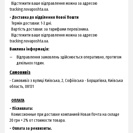
Відстежити ваше відправлення можна за адресою
tracking.novaposhta.ua.
- Доставка до відділення Нової Пошти
Термін доставки: 1-3 дні.
Вартість доставки: за тарифами перевізника.
Відстежити ваше відправлення можна за адресою
tracking.novaposhta.ua.
Важлива інформація:
Відправлення замовлень здійснюється оперативно, протягом
декількох годин.
Самовивіз
- Самовивіз з
вулиці Київська, 2, Софіївська - Борщагівка, Київська
область, 08131
ОПЛАТА
- Післяплата:
Комиссионные при доставке компанией Новая Почта на складе
20 грн + 2% от стоимости товара.
- Оплата за реквизиты.