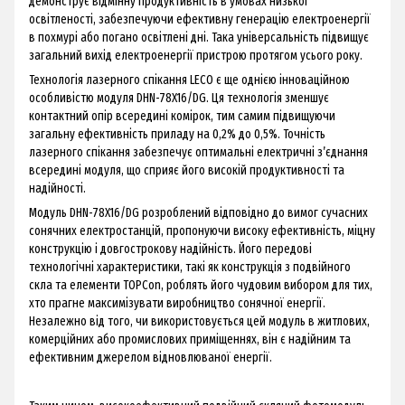
демонструє відмінну продуктивність в умовах низької
освітленості, забезпечуючи ефективну генерацію електроенергії
в похмурі або погано освітлені дні. Така універсальність підвищує
загальний вихід електроенергії пристрою протягом усього року.
Технологія лазерного спікання LECO є ще однією інноваційною
особливістю модуля DHN-78X16/DG. Ця технологія зменшує
контактний опір всередині комірок, тим самим підвищуючи
загальну ефективність приладу на 0,2% до 0,5%. Точність
лазерного спікання забезпечує оптимальні електричні з’єднання
всередині модуля, що сприяє його високій продуктивності та
надійності.
Модуль DHN-78X16/DG розроблений відповідно до вимог сучасних
сонячних електростанцій, пропонуючи високу ефективність, міцну
конструкцію і довгострокову надійність. Його передові
технологічні характеристики, такі як конструкція з подвійного
скла та елементи TOPCon, роблять його чудовим вибором для тих,
хто прагне максимізувати виробництво сонячної енергії.
Незалежно від того, чи використовується цей модуль в житлових,
комерційних або промислових приміщеннях, він є надійним та
ефективним джерелом відновлюваної енергії.