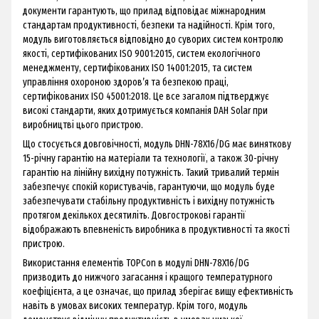
документи гарантують, що прилад відповідає міжнародним
стандартам продуктивності, безпеки та надійності. Крім того,
модуль виготовляється відповідно до суворих систем контролю
якості, сертифікованих ISO 9001:2015, систем екологічного
менеджменту, сертифікованих ISO 14001:2015, та систем
управління охороною здоров’я та безпекою праці,
сертифікованих ISO 45001:2018. Це все загалом підтверджує
високі стандарти, яких дотримується компанія DAH Solar при
виробництві цього пристрою.
Що стосується довговічності, модуль DHN-78X16/DG має виняткову
15-річну гарантію на матеріали та технології, а також 30-річну
гарантію на лінійну вихідну потужність. Такий тривалий термін
забезпечує спокій користувачів, гарантуючи, що модуль буде
забезпечувати стабільну продуктивність і вихідну потужність
протягом декількох десятиліть. Довгострокові гарантії
відображають впевненість виробника в продуктивності та якості
пристрою.
Використання елементів TOPCon в модулі DHN-78X16/DG
призводить до нижчого загасання і кращого температурного
коефіцієнта, а це означає, що прилад зберігає вищу ефективність
навіть в умовах високих температур. Крім того, модуль