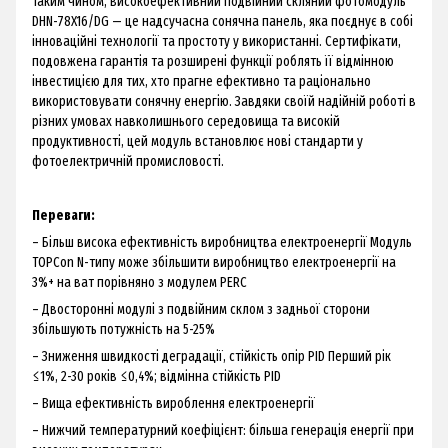
Таким чином, високоефективний подвійний скляний фотомодуль
DHN-78X16/DG — це надсучасна сонячна панель, яка поєднує в собі
інноваційні технології та простоту у використанні. Сертифікати,
подовжена гарантія та розширені функції роблять її відмінною
інвестицією для тих, хто прагне ефективно та раціонально
використовувати сонячну енергію. Завдяки своїй надійній роботі в
різних умовах навколишнього середовища та високій
продуктивності, цей модуль встановлює нові стандарти у
фотоелектричній промисловості.
Переваги:
– Більш висока ефективність виробництва електроенергії Модуль
TOPCon N-типу може збільшити виробництво електроенергії на
3%+ на ват порівняно з модулем PERC
– Двосторонні модулі з подвійним склом з задньої сторони
збільшують потужність на 5-25%
– Зниження швидкості деградації, стійкість опір PID Перший рік
≤1%, 2-30 років ≤0,4%; відмінна стійкість PID
– Вища ефективність вироблення електроенергії
– Нижчий температурний коефіцієнт: більша генерація енергії при