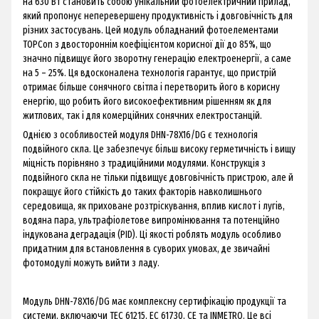
на 630 Вт становить собою унікальний фотоелектричний прилад,
який пропонує неперевершену продуктивність і довговічність для
різних застосувань. Цей модуль обладнаний фотоелементами
TOPCon з двостороннім коефіцієнтом корисної дії до 85%, що
значно підвищує його зворотну генерацію електроенергії, а саме
на 5 – 25%. Ця вдосконалена технологія гарантує, що пристрій
отримає більше сонячного світла і перетворить його в корисну
енергію, що робить його високоефективним рішенням як для
житлових, так і для комерційних сонячних електростанцій.
Однією з особливостей модуля DHN-78X16/DG є технологія
подвійного скла. Це забезпечує більш високу герметичність і вищу
міцність порівняно з традиційними модулями. Конструкція з
подвійного скла не тільки підвищує довговічність пристрою, але й
покращує його стійкість до таких факторів навколишнього
середовища, як приховане розтріскування, вплив кислот і лугів,
водяна пара, ультрафіолетове випромінювання та потенційно
індукована деградація (PID). Ці якості роблять модуль особливо
придатним для встановлення в суворих умовах, де звичайні
фотомодулі можуть вийти з ладу.
Модуль DHN-78X16/DG має комплексну сертифікацію продукції та
системи, включаючи TEC 61215, EC 61730, CE та INMETRO. Це всі