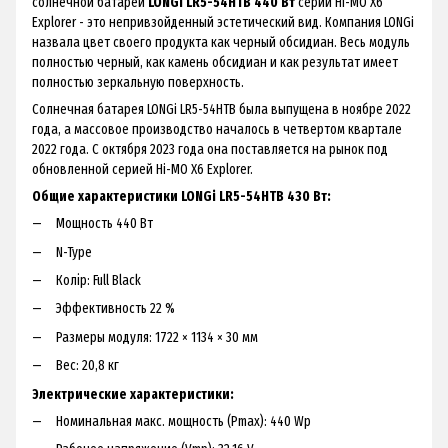
солнечной батареи
LONGi LR5-54HTB 440 Вт
серии Hi-MO X6
Explorer - это непривзойденный эстетический вид. Компания LONGi
назвала цвет своего продукта как черный обсидиан. Весь модуль
полностью черный, как камень обсидиан и как результат имеет
полностью зеркальную поверхность.
Солнечная батарея LONGi LR5-54HTB была выпущена в ноябре 2022
года, а массовое производство началось в четвертом квартале
2022 года. С октября 2023 года она поставляется на рынок под
обновленной серией Hi-MO X6 Explorer.
Общие характеристики LONGi LR5-54HTB 430 Вт:
Мощность 440 Вт
N-Type
Колір: Full Black
Эффективность 22 %
Размеры модуля: 1722 × 1134 × 30 мм
Вес: 20,8 кг
Электрические характеристики:
Номинальная макс. мощность (Pmax): 440 Wp