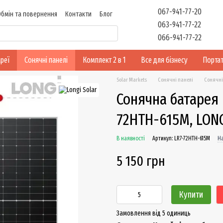
067-941-77-20
Обмін та повернення
Контакти
Блог
063-941-77-22
066-941-77-22
реї
Сонячні панелі
Комплект 2 в 1
Все для бізнесу
Портат
Solar Markets
Сонячні панелі
Сонячні 
Сонячна батарея 
72HTH-615M, LON
В наявності
Артикул: LR7-72HTH-615M
На
5 150 грн
Купити
Замовлення від 5 одиниць