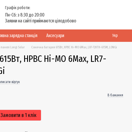
Графік роботи:
Пн-Сб: з 8:30 до 20:00
Заявки на сайті приймаются цілодобово
ивна зарядна станція
Аксесуари
Укр
панелі Longi Solar
Сонячна батарея 615Вт, HPBC Hi-MO 6Max, LR7-72HTH-615M, LONGi
615Вт, HPBC Hi-MO 6Max, LR7-
Gi
писати відгук
В бажання
Замовити в 1 клік