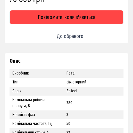
Повідомити, коли з'явиться
До обраного
Опис
Виробник
Рета
Тип
сімісторний
Серія
Shteel
Номінальна робоча
380
напруга, В
Кількість фаз
3
Номінальна частота, Гц
50
Номінальний струм, А
32