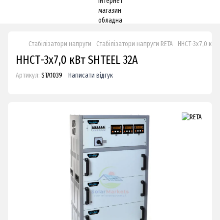
Стабілізатори напруги
Стабілізатори напруги RETA
ННСТ-3х7,0 кВт
ННСТ-3х7,0 кВт SHTEEL 32А
Артикул:
STA1039
Написати відгук