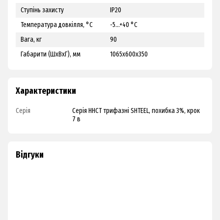
Ступінь захисту
IP20
Температура довкілля, °C
-5...+40 °С
Вага, кг
90
Габарити (ШхВхГ), мм
1065х600х350
Характеристики
Серія
Серія ННСТ трифазні SHTEEL, похибка 3%, крок
7 в
Відгуки