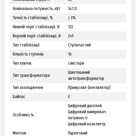
Номінальна потужність, кВт
3х7,0
Точність стабілізації, %
± 3%
Нижній поріг стабілізації, В
132
Верхній поріг стабілізації, В
245
Тип стабілізації
Ступінчастий
Кількість ступенів
16
Тип ключів
сімістори
Шихтований
Тип трансформатора
автотрансформатор
Тип охолодження
Примусове (вентилятор)
Байпас
Є
Цифровий дисплей
Цифровий вимірювач
Особливість
потужності
Цифровий вольтметр
Монтаж
Підлоговий