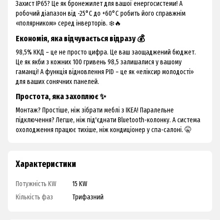
Захист IP65? Це як бронежилет для вашої енергосистеми! А
робочий діапазон від -25°C до +60°C робить його справжнім
«полярником» серед інверторів. ❄️🔥
Економія, яка відчувається відразу 💰
98,5% ККД – це не просто цифра. Це ваш заощаджений бюджет.
Це як якби з кожних 100 гривень 98,5 залишалися у вашому
гаманці! А функція відновлення PID – це як «еліксир молодості»
для ваших сонячних панелей.
Простота, яка захоплює ✨
Монтаж? Простіше, ніж зібрати меблі з IKEA! Паралельне
підключення? Легше, ніж під'єднати Bluetooth-колонку. А система
охолодження працює тихіше, ніж кондиціонер у спа-салоні. 🤫
Характеристики
Потужність KW
15 KW
Кількість фаз
Трифазний