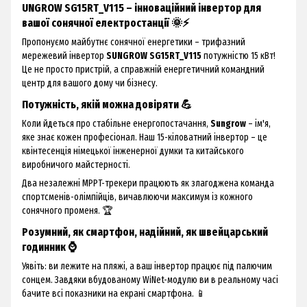
UNGROW SG15RT_V115 – інноваційний інвертор для
вашої сонячної електростанції 🌞⚡
Пропонуємо майбутнє сонячної енергетики – трифазний
мережевий інвертор
SUNGROW SG15RT_V115
потужністю 15 кВт!
Це не просто пристрій, а справжній енергетичний командний
центр для вашого дому чи бізнесу.
Потужність, якій можна довіряти 💪
Коли йдеться про стабільне енергопостачання,
Sungrow
– ім'я,
яке знає кожен професіонал. Наш 15-кіловатний інвертор – це
квінтесенція німецької інженерної думки та китайського
виробничого майстерності.
Два незалежні MPPT-трекери працюють як злагоджена команда
спортсменів-олімпійців, вичавлюючи максимум із кожного
сонячного променя. 🏆
Розумний, як смартфон, надійний, як швейцарський
годинник ⌚
Уявіть: ви лежите на пляжі, а ваш інвертор працює під палючим
сонцем. Завдяки вбудованому WiNet-модулю ви в реальному часі
бачите всі показники на екрані смартфона. 📱