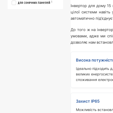
1
для сонячних панелей
Інвертор для дому 15
цілої системи навіть
автоматично під'єдну
До того ж на інверто
умовами, адже ми спі
дозволяє нам встановл
Висока потужніст
Ідеально підходить д
великих енергосисте
споживання електрое
Захист IP65
Можливість встановл