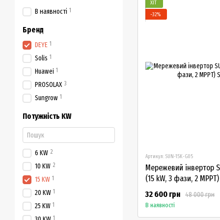
ХІТ
1
В наявності
−32%
Бренд
1
DEYE
1
Solis
1
Huawei
3
PROSOLAX
1
Sungrow
Потужність KW
2
6 KW
Артикул: SUN-15K-G05
2
10 KW
Мережевий інвертор S
(15 kW, 3 фази, 2 MPPT)
1
15 KW
1
20 KW
32 600 грн
48 000 грн
1
В наявності
25 KW
1
30 KW