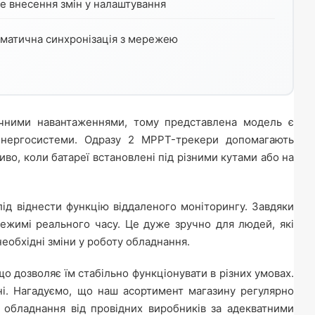
е внесення змін у налаштування
матична синхронізація з мережею
чними навантаженнями, тому представлена модель є
енергосистеми. Одразу 2 MPPT-трекери допомагають
во, коли батареї встановлені під різними кутами або на
ід віднести функцію віддаленого моніторингу. Завдяки
ежимі реального часу. Це дуже зручно для людей, які
еобхідні зміни у роботу обладнання.
 що дозволяє їм стабільно функціонувати в різних умовах.
ні. Нагадуємо, що наш асортимент магазину регулярно
 обладнання від провідних виробників за адекватними