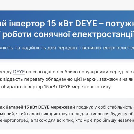
 інвертор 15 кВт DEYE – потуж
ї роботи сонячної електростанці
ність та надійність для середніх і великих енергосист
бренду
DEYE
на сьогодні є особливо популярними серед спожи
ж віддають перевагу обладнанню цієї марки, зважаючи на якіс
 обирають інвертор 15 кВт DEYE мережевого типу.
них батарей 15 кВт DEYE мережевий
поєднує у собі стабільність
змінний, який надалі використовується для живлення будинку аб
енергопотреб, а також для всіх тих, хто мріє про більшу незале