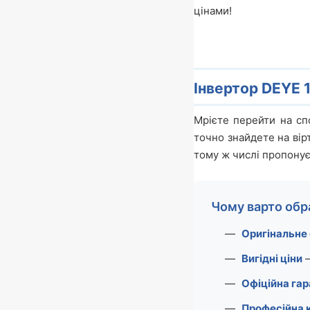
цінами!
Інвертор DEYE 15
Мрієте перейти на сп
точно знайдете на вір
тому ж числі пропонує
Чому варто обра
Оригінальне
Вигідні ціни
–
Офіційна гар
Професійна 