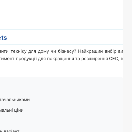
ets
ити техніку для дому чи бізнесу? Найкращий вибір ви
ртимент продукції для покращення та розширення СЕС, в
стачальниками
мальні ціни
й варіант