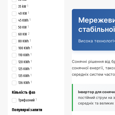
1
35 kW
1
40 KW
Мережевий
1
45 KWh
1
стабільно
50 KW
2
60 KW
Висока технологіч
1
80 KWh
1
100 KWh
1
110 KWh
Сонячні рішення від 
1
120 KWh
сонячної енергії, тако
1
125 KWh
середніх систем часто
1
135 KWh
1
136 KWh
Інвертор для соняч
Кількість фаз
постійний струм на 
1
Трифазний
середніх та великих 
Популярні запити