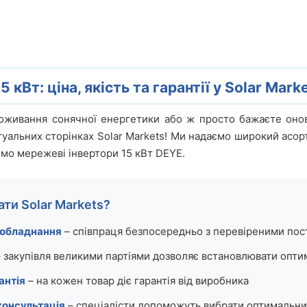
 кВт: ціна, якість та гарантії у Solar Mark
оживання сонячної енергетики або ж просто бажаєте онов
туальних сторінках Solar Markets! Ми надаємо широкий асо
мо мережеві інвертори 15 кВт DEYE.
ти Solar Markets?
 обладнання
– співпраця безпосередньо з перевіреними по
 закупівля великими партіями дозволяє встановлювати опти
антія
– на кожен товар діє гарантія від виробника
консультація
– спеціалісти допоможуть вибрати оптимальни