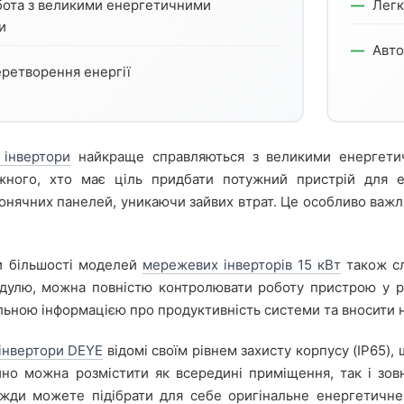
ота з великими енергетичними
Легк
и
Авто
ретворення енергії
 інвертори
найкраще справляються з великими енергети
ного, хто має ціль придбати потужний пристрій для 
онячних панелей, уникаючи зайвих втрат. Це особливо важли
и більшості моделей
мережевих інверторів 15 кВт
також сл
дулю, можна повністю контролювати роботу пристрою у р
льною інформацією про продуктивність системи та вносити н
інвертори DEYE
відомі своїм рівнем захисту корпусу (IP65),
йно можна розмістити як всередині приміщення, так і зов
вжди можете підібрати для себе оригінальне енергетичне