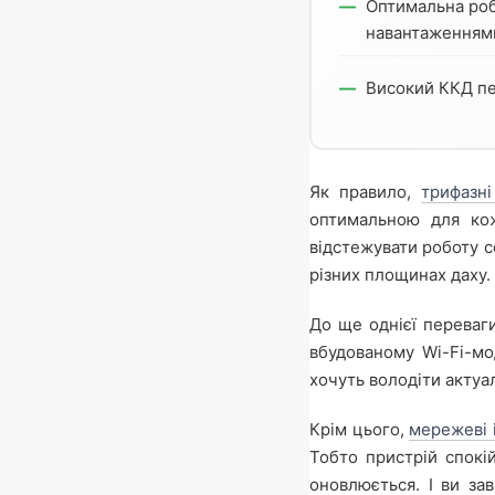
Оптимальна роб
навантаженням
Високий ККД пе
Як правило,
трифазні
оптимальною для кож
відстежувати роботу с
різних площинах даху.
До ще однієї переваг
вбудованому Wi-Fi-мо
хочуть володіти актуа
Крім цього,
мережеві 
Тобто пристрій спокі
оновлюється. І ви за