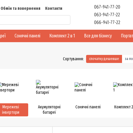
067-941-77-20
Обмін та повернення
Контакти
063-941-77-22
Відгуки
066-941-77-22
реї
Сонячні панелі
Комплект 2 в 1
Все для бізнесу
Портат
Сортування:
спочатку дешевше
за п
Мережеві
Акумуляторні
Сонячні панелі
Комплект 2
інвертори
батареї