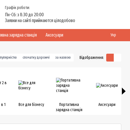
Графік роботи:
Пн-Сб: з 8:30 до 20:00
Заявки на сайті приймаются цілодобово
ивна зарядна станція
Аксесуари
Укр
Відображення:
опулярністю
спочатку дорожчі
за назвою
 в 1
Все для бізнесу
Портативна
Аксесуари
зарядна станція