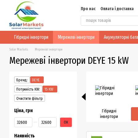
Перейти до основного контенту
Про нас
Оплата і доставка
Блог
Конфіденційність
Гібридні інвертори
Мережеві інвертори
Акумуляторні бата
Solar Markets
Мережеві інвертори
Мережеві інвертори DEYE 15 kW
Бренд:
DEYE
Потужність KW:
15 KW
Очистити фільтр
Ціна, грн
Гібридні
інвертори
Від Ціна, грн
До Ціна, грн
ОК
Наявність