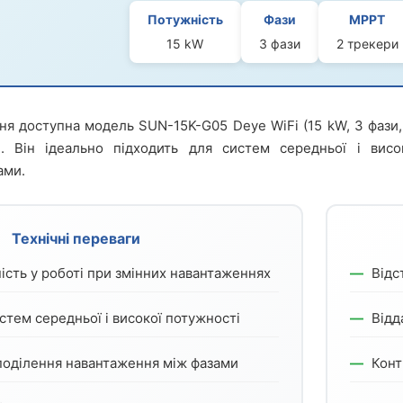
Потужність
Фази
MPPT
15 kW
3 фази
2 трекери
ня доступна модель SUN-15K-G05 Deye WiFi (15 kW, 3 фази,
ті. Він ідеально підходить для систем середньої і висо
ами.
Технічні переваги
ість у роботі при змінних навантаженнях
Відс
стем середньої і високої потужності
Відд
поділення навантаження між фазами
Конт