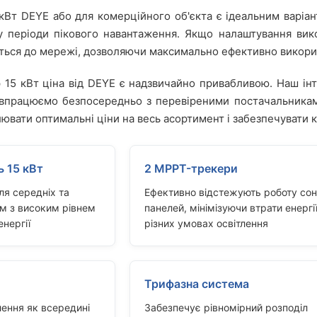
 кВт DEYE або для комерційного об'єкта є ідеальним варіа
 у періоди пікового навантаження. Якщо налаштування ви
ється до мережі, дозволяючи максимально ефективно викори
р 15 кВт ціна від DEYE є надзвичайно привабливою. Наш ін
впрацюємо безпосередньо з перевіреними постачальникам
ювати оптимальні ціни на весь асортимент і забезпечувати кл
ь 15 кВт
2 MPPT-трекери
ля середніх та
Ефективно відстежують роботу со
м з високим рівнем
панелей, мінімізуючи втрати енергі
нергії
різних умовах освітлення
Трифазна система
ення як всередині
Забезпечує рівномірний розподіл