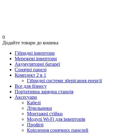
0
Додайте товари до кошика
Гібридні інвертори
Мережеві інвертори
Акумуляторні батареї
Сонячні панелі
Комплект 2 в 1
Гібридні системи зберігання енергії
Все для бізнесу
Портативна зарядна станція
Аксесуари
Кабелі
Лічильники
Монтажні стійки
Модулі Wi-Fi для інверторів
Профілі
Кріплення сонячних панелей