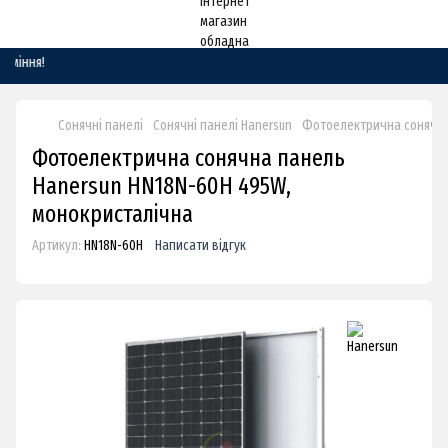
іння!
Сонячні панелі
Сонячні панелі Hanersun
Фотоелектрична сонячна
Фотоелектрична сонячна панель
Hanersun HN18N-60H 495W,
монокристалічна
Артикул:
HN18N-60H
Написати відгук