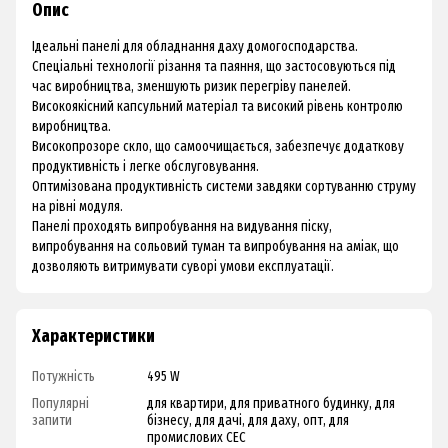
Опис
Ідеальні панелі для обладнання даху домогосподарства.
Спеціальні технології різання та паяння, що застосовуються під
час виробництва, зменшують ризик перегріву панелей.
Високоякісний капсульний матеріал та високий рівень контролю
виробництва.
Високопрозоре скло, що самоочищається, забезпечує додаткову
продуктивність і легке обслуговування.
Оптимізована продуктивність системи завдяки сортуванню струму
на рівні модуля.
Панелі проходять випробування на видування піску,
випробування на сольовий туман та випробування на аміак, що
дозволяють витримувати суворі умови експлуатації.
Характеристики
Потужність
495 W
Популярні
для квартири, для приватного будинку, для
запити
бізнесу, для дачі, для даху, опт, для
промислових СЕС