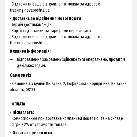
Відстежити ваше відправлення можна за адресою
tracking.novaposhta.ua.
- Доставка до відділення Нової Пошти
Термін доставки: 1-3 дні.
Вартість доставки: за тарифами перевізника.
Відстежити ваше відправлення можна за адресою
tracking.novaposhta.ua.
Важлива інформація:
Відправлення замовлень здійснюється оперативно, протягом
декількох годин.
Самовивіз
- Самовивіз з
вулиці Київська, 2, Софіївська - Борщагівка, Київська
область, 08131
ОПЛАТА
- Післяплата:
Комиссионные при доставке компанией Новая Почта на складе
20 грн + 2% от стоимости товара.
- Оплата за реквизиты.