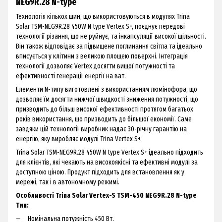
NEG9R.28 N-type
Технологія кількох шин, що використовуються в модулях Trina
Solar TSM-NEG9R.28 450W N type Vertex S+, поєднує передові
технології різання, що не руйнує, та інкапсуляції високої щільності.
Він також відповідає за підвищене поглинання світла та ідеально
вписується у клітини з великою площею поверхні. Інтеграція
технології дозволяє Vertex досягти вищої потужності та
ефективності генерації енергії на ват.
Елементи N-типу виготовлені з використанням люмінофора, що
дозволяє їм досягти нижчої швидкості зниження потужності, що
призводить до більш високої ефективності протягом багатьох
років використання, що призводить до більшої економії. Саме
завдяки цій технології виробник надає 30-річну гарантію на
енергію, яку виробляє модулі Trina Vertex S+.
Trina Solar TSM-NEG9R.28 450W N type Vertex S+ ідеально підходить
для клієнтів, які чекають на високоякісні та ефективні модулі за
доступною ціною. Продукт підходить для встановлення як у
мережі, так і в автономному режимі.
Особливості Trina Solar Vertex-S TSM-450 NEG9R.28 N-type
Тип:
Номінальна потужність 450 Вт.