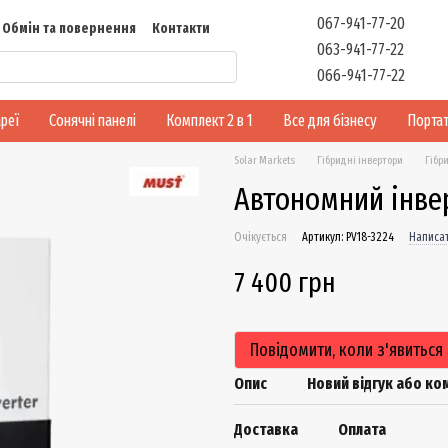
067-941-77-20
Обмін та повернення
Контакти
063-941-77-22
Відгуки
066-941-77-22
реї
Сонячні панелі
Комплект 2 в 1
Все для бізнесу
Портат
Solar Markets
Гібридні інвертори
Гібр
Автономний інвер
Очікується
Артикул: PV18-3224
Написат
7 400 грн
Повідомити, коли з'явиться
Опис
Новий відгук або к
Доставка
Оплата