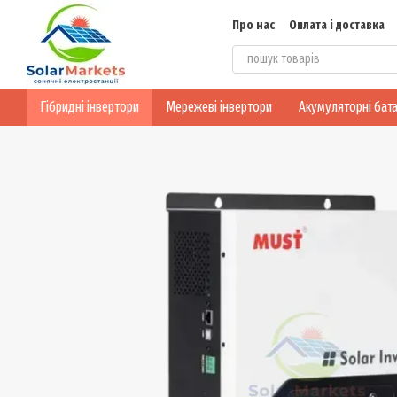
Перейти до основного контенту
Про нас
Оплата і доставка
Блог
Конфіденційність
Гібридні інвертори
Мережеві інвертори
Акумуляторні бата