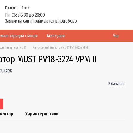
Графік роботи:
Пн-Сб: з 8:30 до 20:00
Заявки на сайті приймаются цілодобово
ивна зарядна станція
Аксесуари
Укр
идні інвертори MUST
Автономний інвертор MUST PV18-3224 VPM II
тор MUST PV18-3224 VPM II
и відгук
В бажання
оментар
Характеристики