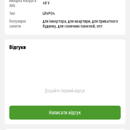
Вихідна напруга
48 V
АКБ
Тип
LiFePO4
Популярні
для інвертора, для квартири, для приватного
запити
будинку, для сонячних панелей, опт
Відгуки
Додайте перший відгук
Написати відгук