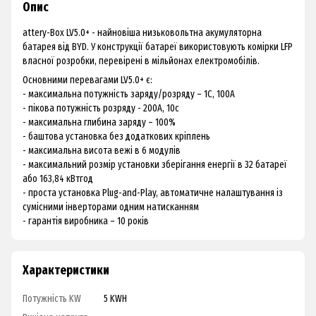
Опис
attery-Box LV5.0+ - найновіша низьковольтна акумуляторна
батарея від BYD. У конструкції батареї використовують комірки LFP
власної розробки, перевірені в мільйонах електромобілів.
Основними перевагами LV5.0+ є:
- максимальна потужність заряду/розряду – 1С, 100А
- пікова потужність розряду - 200А, 10с
- максимальна глибина заряду – 100%
- баштова установка без додаткових кріплень
- максимальна висота вежі в 6 модулів
- максимальний розмір установки зберігання енергії в 32 батареї
або 163,84 кВтгод
- проста установка Plug-and-Play, автоматичне налаштування із
сумісними інверторами одним натисканням
- гарантія виробника – 10 років
Характеристики
Потужність KW
5 KWH