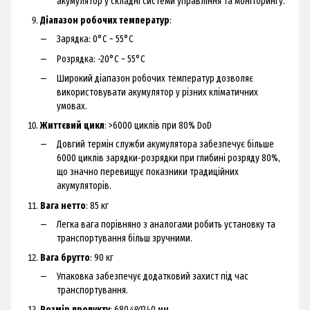
акумулятор у складні системи управління та моніторингу.
Діапазон робочих температур
:
Зарядка: 0°C ~ 55°C
Розрядка: -20°C ~ 55°C
Широкий діапазон робочих температур дозволяє
використовувати акумулятор у різних кліматичних
умовах.
Життєвий цикл
: >6000 циклів при 80% DoD
Довгий термін служби акумулятора забезпечує більше
6000 циклів зарядки-розрядки при глибині розряду 80%,
що значно перевищує показники традиційних
акумуляторів.
Вага нетто
: 85 кг
Легка вага порівняно з аналогами робить установку та
транспортування більш зручними.
Вага брутто
: 90 кг
Упаковка забезпечує додатковий захист під час
транспортування.
Розмір продукту
: 680
480
240 мм