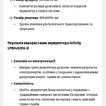
Компактні розміри дозволяють легко інтегрувати
акумулятор у існуючі системи.
Розмір упаковки
: 800
600
350 мм
Зручна упаковка для безпечного транспортування та
зберігання.
Переваги використання акумулятора Felicity
LPBF48200-H
Економія на електроенергії
:
Використання акумулятора дозволяє знизити витрати на
електроенергію, особливо у поєднанні з відновлюваними
джерелами енергії, такими як сонячні панелі.
Екологічність
:
LiFePO4 акумулятори більш екологічні у порівнянні з
традиційними свинцево-кислотними батареями, оскільки
вони не містять токсичних матеріалів і мають тривалий
термін служби.