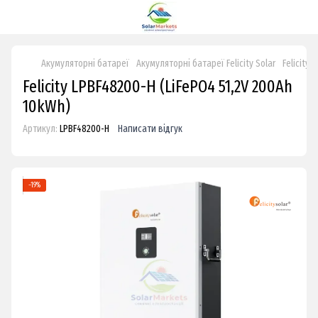
Акумуляторні батареї
Акумуляторні батареї Felicity Solar
Felicity
Felicity LPBF48200-H (LiFePO4 51,2V 200Ah
10kWh)
Артикул:
LPBF48200-H
Написати відгук
−19%