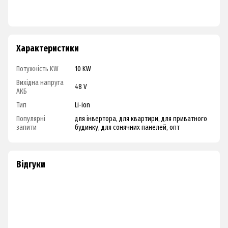
Характеристики
Потужність KW
10 KW
Вихідна напруга
48 V
АКБ
Тип
Li-ion
Популярні
для інвертора, для квартири, для приватного
запити
будинку, для сонячних панелей, опт
Відгуки