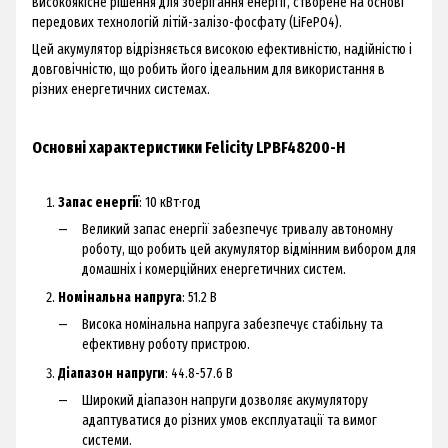
високоякісне рішення для зберігання енергії, створене на основі
передових технологій літій-залізо-фосфату (LiFePO4).
Цей акумулятор відрізняється високою ефективністю, надійністю і
довговічністю, що робить його ідеальним для використання в
різних енергетичних системах.
Основні характеристики Felicity LPBF48200-H
Запас енергії
: 10 кВт·год
Великий запас енергії забезпечує тривалу автономну
роботу, що робить цей акумулятор відмінним вибором для
домашніх і комерційних енергетичних систем.
Номінальна напруга
: 51.2 В
Висока номінальна напруга забезпечує стабільну та
ефективну роботу пристрою.
Діапазон напруги
: 44.8-57.6 В
Широкий діапазон напруги дозволяє акумулятору
адаптуватися до різних умов експлуатації та вимог
системи.