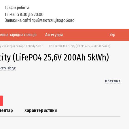
Графік роботи:
Пн-Сб: з 8:30 до 20:00
Заявки на сайті приймаются цілодобово
ивна зарядна станція
Аксесуари
Укр
умуляторні батареї Felicity Solar
LPBF24200-M Felicity (LiFePO4 25,6V 200Ah 5kWh)
city (LiFePO4 25,6V 200Ah 5kWh)
сати відгук
В бажання
оментар
Характеристики