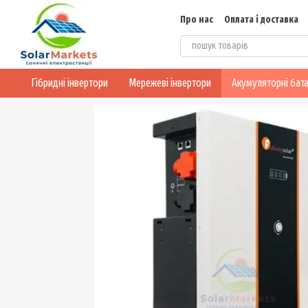
Перейти до основного контенту
Про нас
Оплата і доставка
Блог
Конфіденційність
Гібридні інвертори
Мережеві інвертори
Акумуляторні бата