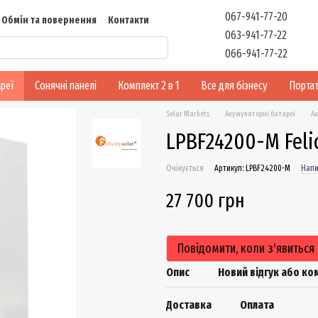
067-941-77-20
Обмін та повернення
Контакти
063-941-77-22
Відгуки
066-941-77-22
реї
Сонячні панелі
Комплект 2 в 1
Все для бізнесу
Портат
Solar Markets
Акумуляторні батареї
Ак
LPBF24200-M Feli
Очікується
Артикул: LPBF24200-M
Напи
27 700 грн
Повідомити, коли з'явиться
Опис
Новий відгук або к
Доставка
Оплата