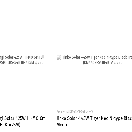
Артикул: JKM445N-54HL4R-V
gi Solar 425W Hi-MO 6m
Jinko Solar 445W Tiger Neo N-type Bla
4HTB-425M)
Mono