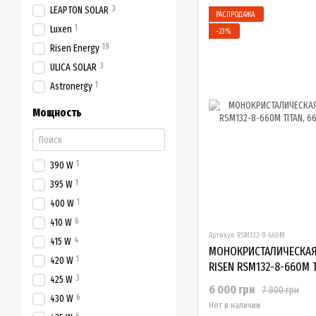
3
LEAPTON SOLAR
РАСПРОДАЖА
1
Luxen
−23%
19
Risen Energy
3
ULICA SOLAR
1
Astronergy
Мощность
1
390 W
1
395 W
1
400 W
6
410 W
Артикул: RSM132-8-660M
4
415 W
МОНОКРИСТАЛИЧЕСКАЯ
1
420 W
RISEN RSM132-8-660M T
3
425 W
6 000 грн
7 800 грн
6
430 W
Нет в наличии