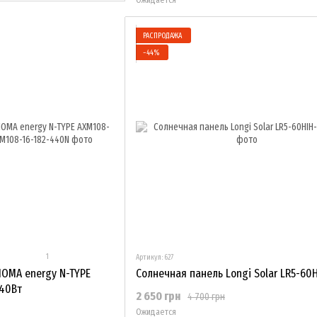
РАСПРОДАЖА
−44%
1
Артикул: 627
IOMA energy N-TYPE
Солнечная панель Longi Solar LR5-60
440Вт
2 650 грн
4 700 грн
Ожидается