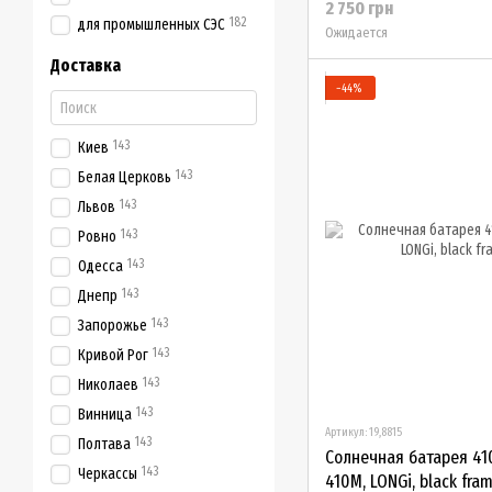
2 750 грн
182
для промышленных СЭС
Ожидается
Доставка
−44%
143
Киев
143
Белая Церковь
143
Львов
143
Ровно
143
Одесса
143
Днепр
143
Запорожье
143
Кривой Рог
143
Николаев
143
Винница
Артикул: 19,8815
143
Полтава
Солнечная батарея 41
143
Черкассы
410M, LONGi, black fra