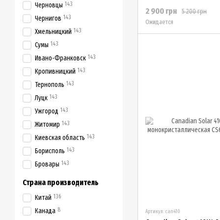
143
Черновцы
2 900 грн
5 200 грн
143
Чернигов
Ожидается
143
Хмельницкий
143
Сумы
143
Ивано-Франковск
143
Кропивницкий
143
Тернополь
143
Луцк
143
Ужгород
143
Житомир
143
Киевская область
143
Борисполь
143
Бровары
Страна производитель
136
Китай
8
Канада
Артикул: can410