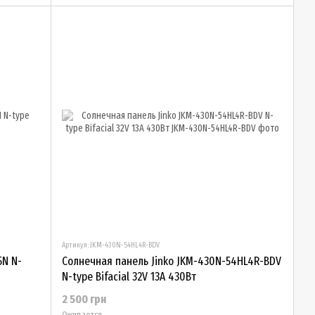
Артикул: JKM-430N-54HL4R-BDV
5N N-
Солнечная панель Jinko JKM-430N-54HL4R-BDV
N-type Bifacial 32V 13А 430Вт
2 500 грн
Ожидается