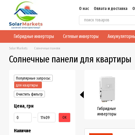
Перейти к основному контенту
О нас
Оплата и доставка
О
Блог
Конфиденциальнос
Гибридные инверторы
Сетевые инверторы
Аккумуляторны
Solar Markets
Солнечные панели
Солнечные панели для квартиры
Популярные запросы:
для квартиры
Очистить фильтр
Цена, грн
Гибридные
инверторы
От Цена, грн
До Цена, грн
OK
Наличие