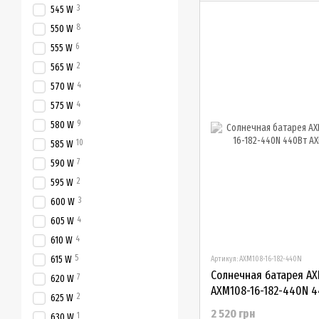
3
545 W
8
550 W
6
555 W
2
565 W
4
570 W
4
575 W
9
580 W
10
585 W
7
590 W
2
595 W
3
600 W
4
605 W
4
610 W
5
615 W
Артикул: AXM108-16-182-440N
Солнечная батарея AX
7
620 W
AXM108-16-182-440N 
2
625 W
2 520 грн
1
630 W