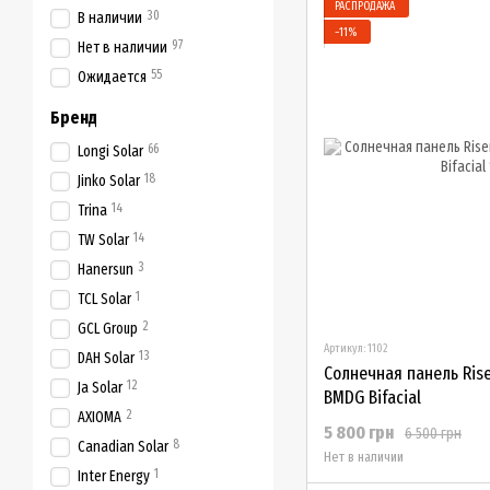
РАСПРОДАЖА
30
В наличии
−11%
97
Нет в наличии
55
Ожидается
Бренд
66
Longi Solar
18
Jinko Solar
14
Trina
14
TW Solar
3
Hanersun
1
TCL Solar
2
GCL Group
Артикул: 1102
13
DAH Solar
Солнечная панель Ris
12
Ja Solar
BMDG Bifacial
2
AXIOMA
5 800 грн
6 500 грн
8
Canadian Solar
Нет в наличии
1
Inter Energy