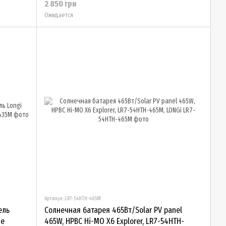
2 850 грн
Ожидается
Артикул: LR7-54HTH-465M
ель
Солнечная батарея 465Вт/Solar PV panel
me
465W, HPBC Hi-MO X6 Explorer, LR7-54HTH-