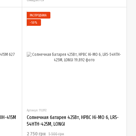
РАСПРОДАЖА
−50%
Артикул: 19,892
HIH-415M
Солнечная батарея 425Вт, HPBC Hi-MO 6, LR5-
54HTH-425M, LONGI
2 750 грн
5 500 грн