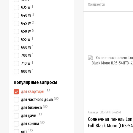
Ожидается
1
635 W
3
640 W
3
645 W
5
650 W
1
655 W
1
660 W
1
700 W
1
710 W
1
800 W
Популярные запросы
182
для квартиры
182
для частного дома
182
для бизнеса
Артикул: LR5-54HTB-425M
182
для дачи
Солнечная панель Lon
182
для крыши
Full Black Mono (LR5-5
182
опт