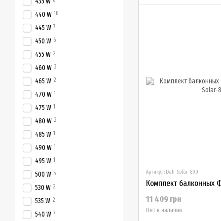
6
435 W
10
440 W
7
445 W
6
450 W
2
455 W
3
460 W
2
465 W
1
470 W
1
475 W
2
480 W
1
485 W
1
490 W
1
495 W
Артикул: Dah-Solar-800
5
500 W
Комплект балконных Ф
2
530 W
11 409 грн
2
535 W
Нет в наличии
7
540 W