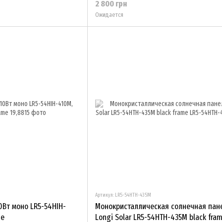
2 800 грн
Ожидается
Артикул: LR5-54HTH-435M
0Вт моно LR5-54HIH-
Монокристаллическая солнечная пан
me
Longi Solar LR5-54HTH-435M black fra