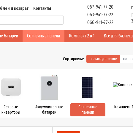
067-941-77-20
бмен и возврат
Контакты
063-941-77-22
ть
Отзывы
066-941-77-22
е батареи
Солнечные панели
Комплект 2 в 1
Все для бизнеса
Сортировка:
сначала дешевле
по по
Сетевые
Аккумуляторные
Солнечные
Комплект 2
инверторы
батареи
панели