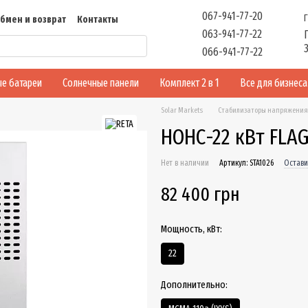
067-941-77-20
бмен и возврат
Контакты
063-941-77-22
ть
Отзывы
066-941-77-22
е батареи
Солнечные панели
Комплект 2 в 1
Все для бизнеса
Solar Markets
Стабилизаторы напряжения
НОНС-22 кВт FLA
Нет в наличии
Артикул: STA1026
Остави
82 400 грн
Мощность, кВт:
22
Дополнительно: