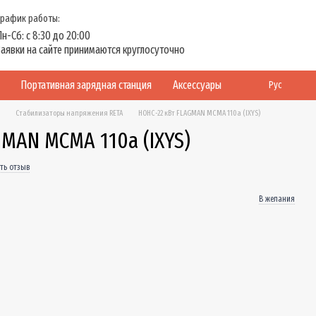
График работы:
Пн-Сб: с 8:30 до 20:00
Заявки на сайте принимаются круглосуточно
Портативная зарядная станция
Аксессуары
Рус
Стабилизаторы напряжения RETA
НОНС-22 кВт FLAGMAN MCMA 110a (IXYS)
GMAN MCMA 110a (IXYS)
ть отзыв
В желания