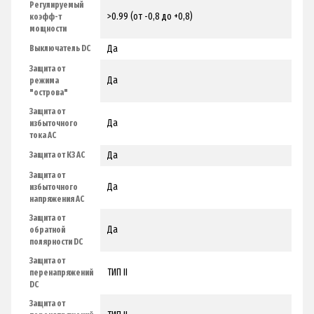
Регулируемый
>0.99 (от -0,8 до +0,8)
коэфф-т
мощности
Да
Выключатель DC
Защита от
Да
режима
"острова"
Защита от
Да
избыточного
тока AC
Да
Защита от КЗ AC
Защита от
Да
избыточного
напряжения AC
Защита от
Да
обратной
полярности DC
Защита от
TИП II
перенапряжений
DC
Защита от