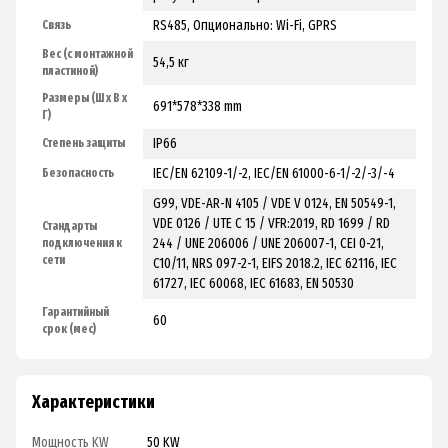
RS485, Опционально: Wi-Fi, GPRS
Связь
Вес (с монтажной
54,5 кг
пластиной)
Размеры (Ш x В x
691*578*338 mm
Г)
IP66
Степень защиты
IEC/EN 62109-1/-2, IEC/EN 61000-6-1/-2/-3/-4
Безопасность
G99, VDE-AR-N 4105 / VDE V 0124, EN 50549-1,
VDE 0126 / UTE C 15 / VFR:2019, RD 1699 / RD
Стандарты
244 / UNE 206006 / UNE 206007-1, CEI 0-21,
подключения к
сети
C10/11, NRS 097-2-1, EIFS 2018.2, IEC 62116, IEC
61727, IEC 60068, IEC 61683, EN 50530
Гарантийный
60
срок (мес)
Характеристики
Мощность KW
50 KW