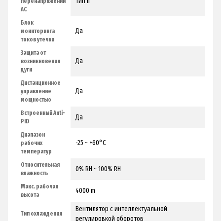
TИП II
перенапряжений
AC
Блок
Да
мониторинга
токов утечки
Защита от
Да
возникновения
дуги
Дистанционное
Да
управление
мощностью
Встроенный Anti-
Да
PID
Диапазон
-25 ~ +60°C
рабочих
температур
Относительная
0% RH ~ 100% RH
влажность
Макс. рабочая
4000 m
высота
Вентилятор с интеллектуальной
Тип охлаждения
регулировкой оборотов