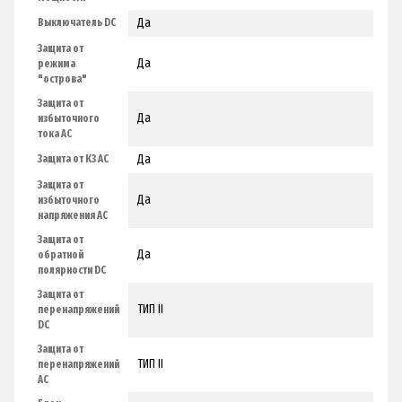
Да
Выключатель DC
Защита от
Да
режима
"острова"
Защита от
Да
избыточного
тока AC
Да
Защита от КЗ AC
Защита от
Да
избыточного
напряжения AC
Защита от
Да
обратной
полярности DC
Защита от
TИП II
перенапряжений
DC
Защита от
TИП II
перенапряжений
AC