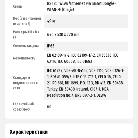
RS485; WLAN/Ethernet via Smart Dongle-
Связь
WLAN-FE (Опція)
Вес (с монтажной
49 кг
пластиной)
Размеры (Ш x В x
640 x 530 x 270 mm
Г)
IP66
Степень защиты
EN 62109-1/-2, IEC 62109-1/-2, EN 50530, IEC
Безопасность
62116, IEC 60068, IEC 61683
IEC 61727, VDE-AR-N4105, VDE 4110, VDE 0126-1-
1, BDEW, G59/3, UTE C 15-712-1, CEI 0-16, CEI 0-
Стандарты
21, RD 661, RD 1699, P.O. 12.3, RD 413, EN-50438-
подключения к
сети
Turkey, EN-50438-Ireland, C10/11, MEA,
Resolution No.7, NRS 097-2-1, DEWA
Гарантийный
60
срок (мес)
Характеристики