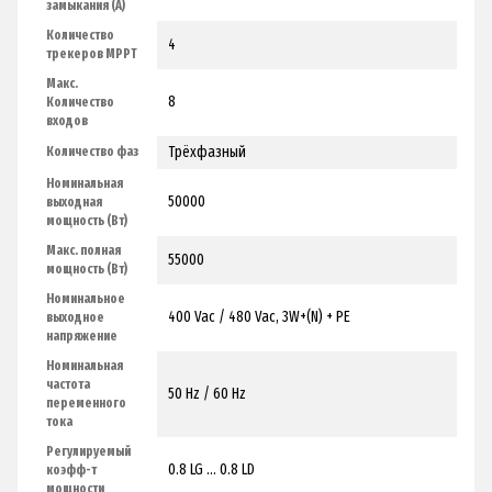
замыкания (А)
Количество
4
трекеров MPPТ
Макс.
8
Количество
входов
Трёхфазный
Количество фаз
Номинальная
50000
выходная
мощность (Вт)
Макс. полная
55000
мощность (Вт)
Номинальное
400 Vac / 480 Vac, 3W+(N) + PE
выходное
напряжение
Номинальная
частота
50 Hz / 60 Hz
переменного
тока
Регулируемый
0.8 LG ... 0.8 LD
коэфф-т
мощности