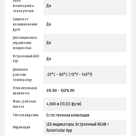
Блок
Да
мониторинга
токов утечки
Защита от
Да
возникновения
дуги
Дистанционное
Да
управление
мощностью
Встроенный Anti-
Да
PID
Диапазон
-25°C ~ 60°C (-13°F ~ 140°F)
рабочих
температур
Относительная
0% RH ~ 100% RH
влажность
Макс. рабочая
4,000 м (13,123 фути)
высота
Естественная конвекция
Тип охлаждения
LED индикаторы; Встроенный WLAN +
Индикация
FusionSolar App