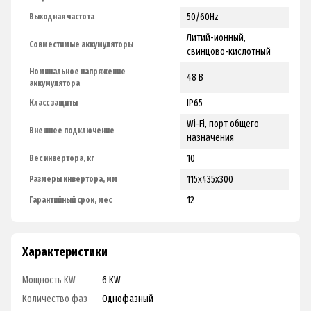
50/60Hz
Выходная частота
Литий-ионный,
Совместимые аккумуляторы
свинцово-кислотный
Номинальное напряжение
48 В
аккумулятора
ІР65
Класс защиты
Wi-Fi, порт общего
Внешнее подключение
назначения
10
Вес инвертора, кг
115х435х300
Размеры инвертора, мм
12
Гарантийный срок, мес
Характеристики
Мощность KW
6 KW
Количество фаз
Однофазный