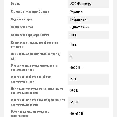
AXIOMA energy
Бренд
Украина
Страна регистрации бренда
Гибридный
Вид инвертора
Однофазный
Количество фаз
1 шт.
Количество трекеров МРРТ
Количество подключений входных
1 шт.
стрингов
Номинальная мощность инвертора,
6
кВт
Максимальная входная мощность
6000 Вт
солнечного поля
Максимальный входящий ток
27 А
солнечного поля
Номинальное входное напряжение от
230 В
солнечных панелей
Максимальное входное напряжение от
450 В
солнечных панелей
Рабочий диапазон входного
60-450 В
напряжения