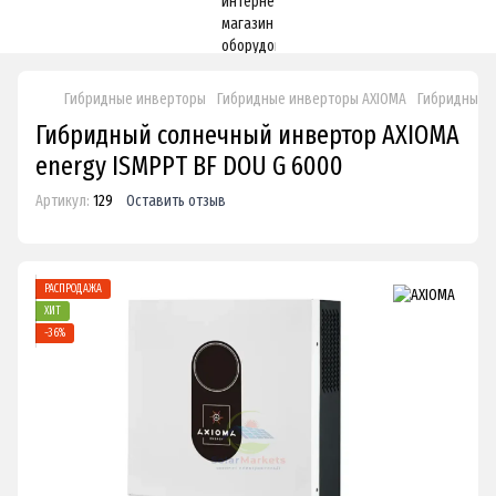
Гибридные инверторы
Гибридные инверторы AXIOMA
Гибридный с
Гибридный солнечный инвертор AXIOMA
energy ISMPPT BF DOU G 6000
Артикул:
129
Оставить отзыв
РАСПРОДАЖА
ХИТ
−36%