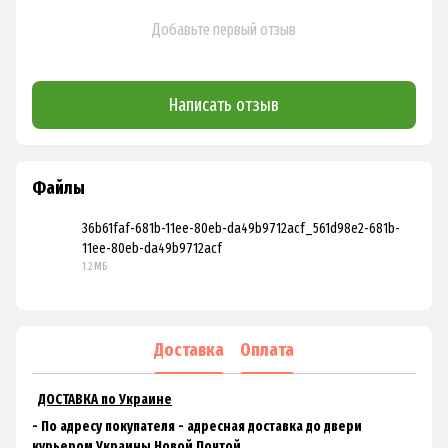
Добавьте первый отзыв
Написать отзыв
Файлы
36b61faf-681b-11ee-80eb-da49b9712acf_561d98e2-681b-
11ee-80eb-da49b9712acf
PDF
1.2 МБ
Доставка
Оплата
ДОСТАВКА по Украине
- По адресу покупателя - адресная доставка до двери
курьером Украины Новой Почтой