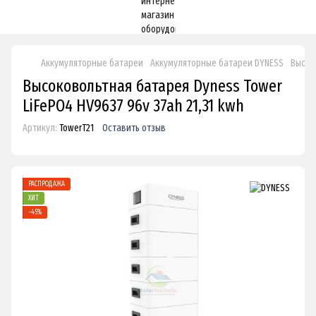
Аккумуляторные батареи
Аккумуляторные батареи DYNESS
Высок
Высоковольтная батарея Dyness Tower
LiFePO4 HV9637 96v 37ah 21,31 kwh
Артикул:
TowerT21
Оставить отзыв
РАСПРОДАЖА
ХИТ
−45%