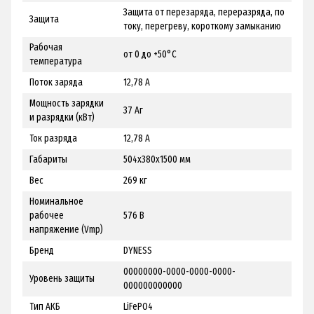
Защита от перезаряда, переразряда, по
Защита
току, перегреву, короткому замыканию
Рабочая
от 0 до +50°C
температура
Поток заряда
12,78 А
Мощность зарядки
37 Аг
и разрядки (кВт)
Ток разряда
12,78 А
Габариты
504х380х1500 мм
Вес
269 кг
Номинальное
рабочее
576 В
напряжение (Vmp)
Бренд
DYNESS
00000000-0000-0000-0000-
Уровень защиты
000000000000
Тип АКБ
LiFePO4