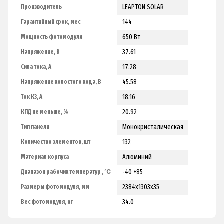
LEAPTON SOLAR
Производитель
144
Гарантийный срок, мес
650 Вт
Мощность фотомодуля
37.61
Напряжение, В
17.28
Сила тока, А
45.58
Напряжение холостого хода, В
18.16
Ток КЗ, А
20.92
КПД не меньше, %
Монокристалическая
Тип панели
132
Количество элементов, шт
Алюминий
Материал корпуса
-40 +85
Диапазон рабочих температур , ℃
2384х1303х35
Размеры фотомодуля, мм
34.0
Вес фотомодуля, кг