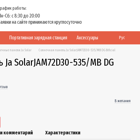
График работы:
Пн-Сб: с 8:30 до 20:00
Заявки на сайте принимаются круглосуточно
Портативная зарядная станция
Аксессуары
Рус
ечные панели Ja Solar
Солнечная панель Ja SolarJAM72D30-535/MB DG Bificial
ь Ja SolarJAM72D30-535/MB DG
отзыв
В желания
ли комментарий
Характеристики