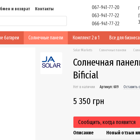
067-941-77-20
бмен и возврат
Контакты
063-941-77-22
ть
Отзывы
066-941-77-22
е батареи
Солнечные панели
Комплект 2 в 1
Все для бизнеса
Solar Markets
Солнечные панели
Солн
Солнечная панел
Bificial
Нет в наличии
Артикул: 609
Оставить 
5 350 грн
Сообщить, когда появится
Описание
Новый отзыв и