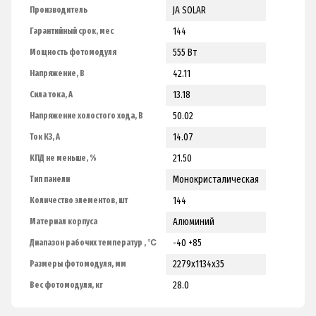
JA SOLAR
Производитель
144
Гарантийный срок, мес
555 Вт
Мощность фотомодуля
42.11
Напряжение, В
13.18
Сила тока, А
50.02
Напряжение холостого хода, В
14.07
Ток КЗ, А
21.50
КПД не меньше, %
Монокристалическая
Тип панели
144
Количество элементов, шт
Алюминий
Материал корпуса
-40 +85
Диапазон рабочих температур , ℃
2279х1134х35
Размеры фотомодуля, мм
28.0
Вес фотомодуля, кг