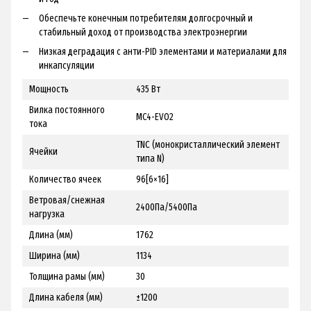
Обеспечьте конечным потребителям долгосрочный и
стабильный доход от производства электроэнергии
Низкая деградация с анти-PID элементами и материалами для
инкапсуляции
Мощность
435 Вт
Вилка постоянного
MC4-EVO2
тока
TNC (монокристаллический элемент
Ячейки
типа N)
Количество ячеек
96[6×16]
Ветровая/снежная
2400Па/5400Па
нагрузка
Длина (мм)
1762
Ширина (мм)
1134
Толщина рамы (мм)
30
Длина кабеля (мм)
±1200