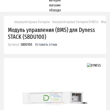
Аккумуляторные батареи
Аккумуляторные батареи DYNESS
Модул
Модуль управления (BMS) для Dyness
STACK (SBDU100)
Артикул:
SBDU100
Оставить отзыв