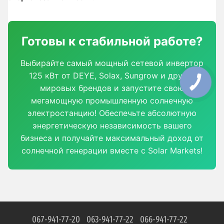
Готовы к стабильной работе?
Выбирайте самый мощный сетевой инвертор
125 кВт от DEYE, Solax, Sungrow и других
мировых брендов и запустите свою
мегамощную промышленную солнечную
электростанцию! Обеспечьте абсолютную
энергетическую независимость вашего
бизнеса и получайте максимальный доход от
солнечной генерации вместе с Solar Markets!
067-941-77-20
063-941-77-22
066-941-77-22