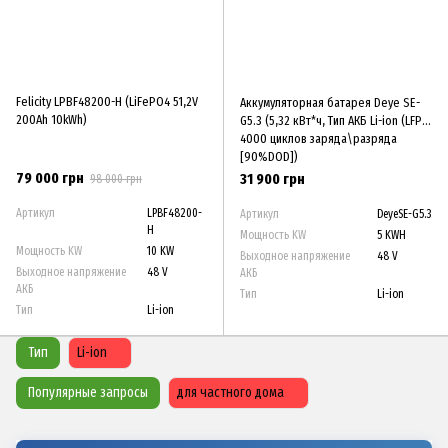
Felicity LPBF48200-H (LiFePO4 51,2V
Аккумуляторная батарея Deye SE-
200Ah 10kWh)
G5.3 (5,32 кВт*ч, Тип АКБ Li-ion (LFP);
4000 циклов заряда\разряда
[90%DOD])
79 000 грн
31 900 грн
98 000 грн
Артикул
LPBF48200-
Артикул
DeyeSE-G5.3
H
Мощность KW
5 KWH
Мощность KW
10 KW
Выходное напряжение
48 V
Выходное напряжение
48 V
АКБ
АКБ
Тип
Li-ion
Тип
Li-ion
Тип
Li-ion
Популярные запросы
для частного дома