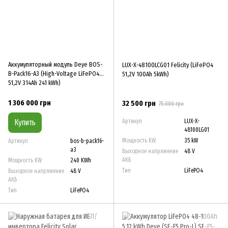
Аккумуляторный модуль Deye BOS-
LUX-X-48100LCG01 Felicity (LiFePO4
B-Pack16-A3 (High-Voltage LiFePO4
51,2V 100Ah 5kWh)
51,2V 314Ah 241 kWh)
1 306 000 грн
32 500 грн
75 000 грн
Купить
Артикул
LUX-X-
48100LG01
Мощность KW
35 kW
Артикул
bos-b-pack16-
a3
Выходное напряжение
48 V
АКБ
Мощность KW
240 KWh
Тип
LiFePO4
Выходное напряжение
48 V
АКБ
Тип
LiFePO4