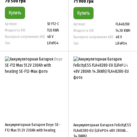
70 500 грн
71 900 грн
Купить
Купить
Артикул
SE-F12-С
Артикул
FLA48280
Мощность KW
11,8 KWh
Мощность KW
14.30 KWH
Выходное напряжение АКБ
48 V
Выходное напряжение АКБ
48 V
Тип
LiFePO4
Тип
LiFePO4
Аккумуляторная батарея Deye SE-
Аккумуляторная батарея FelicityESS
F12 Max 51.2V 230Ah with heating
FLA48280-EU (LiFePO4 48V 280Ah
14.3kWh)