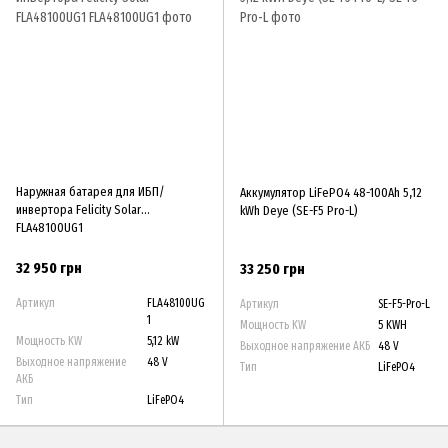
Наружная батарея для ИБП/
Аккумулятор LiFePO4 48-100Ah 5,12
инвертора Felicity Solar
kWh Deye (SE-F5 Pro-L)
FLA48100UG1
32 950 грн
33 250 грн
Артикул
FLA48100UG
Артикул
SE-F5-Pro-L
1
Мощность KW
5 KWH
Мощность KW
5,12 kW
Выходное напряжение АКБ
48 V
Выходное напряжение
48 V
Тип
LiFePO4
АКБ
Тип
LiFePO4