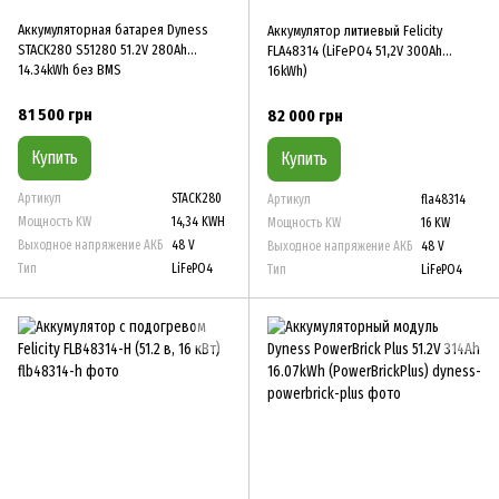
Аккумуляторная батарея Dyness
Аккумулятор литиевый Felicity
STACK280 S51280 51.2V 280Ah
FLA48314 (LiFePO4 51,2V 300Ah
14.34kWh без BMS
16kWh)
81 500 грн
82 000 грн
Купить
Купить
Артикул
STACK280
Артикул
fla48314
Мощность KW
14,34 KWH
Мощность KW
16 KW
Выходное напряжение АКБ
48 V
Выходное напряжение АКБ
48 V
Тип
LiFePO4
Тип
LiFePO4