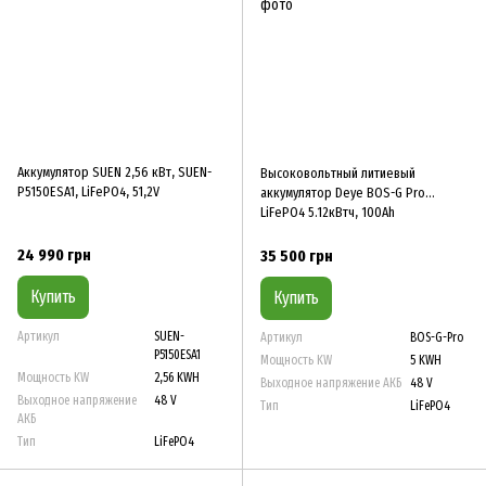
Аккумулятор SUEN 2,56 кВт, SUEN-
Высоковольтный литиевый
P5150ESA1, LiFePO4, 51,2V
аккумулятор Deye BOS-G Pro
LiFePO4 5.12кВтч, 100Ah
24 990 грн
35 500 грн
Купить
Купить
Артикул
SUEN-
Артикул
BOS-G-Pro
P5150ESA1
Мощность KW
5 KWH
Мощность KW
2,56 KWH
Выходное напряжение АКБ
48 V
Выходное напряжение
48 V
Тип
LiFePO4
АКБ
Тип
LiFePO4