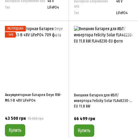
Выходное напряжение АКБ
48 V
Выходное напряжение
48 V
АКБ
Тип
LiFePO4
Тип
LiFePO4
РАСПРОДАЖА
−54%
Аккумуляторная батарея Deye RW-
Внешняя батарея для ИБП/
M6.1-B 48V LiFePO4
инвертора Felicity Solar FLA48230-
EU 11.8 kW
43 500 грн
66 499 грн
95 000 грн
Купить
Купить