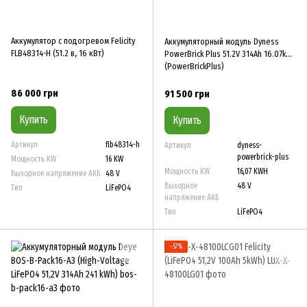
Аккумулятор с подогревом Felicity
Аккумуляторный модуль Dyness
FLB48314-H (51.2 в, 16 кВт)
PowerBrick Plus 51.2V 314Ah 16.07kWh
(PowerBrickPlus)
86 000 грн
91 500 грн
Купить
Купить
Артикул
flb48314-h
Артикул
dyness-
powerbrick-plus
Мощность KW
16 KW
Мощность KW
16,07 KWH
Выходное напряжение АКБ
48 V
Выходное
48 V
Тип
LiFePO4
напряжение АКБ
Тип
LiFePO4
−57%