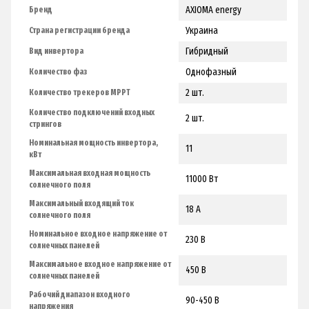
AXIOMA energy
Бренд
Украина
Страна регистрации бренда
Гибридный
Вид инвертора
Однофазный
Количество фаз
2 шт.
Количество трекеров МРРТ
Количество подключений входных
2 шт.
стрингов
Номинальная мощность инвертора,
11
кВт
Максимальная входная мощность
11000 Вт
солнечного поля
Максимальный входящий ток
18 А
солнечного поля
Номинальное входное напряжение от
230 В
солнечных панелей
Максимальное входное напряжение от
450 В
солнечных панелей
Рабочий диапазон входного
90-450 В
напряжения