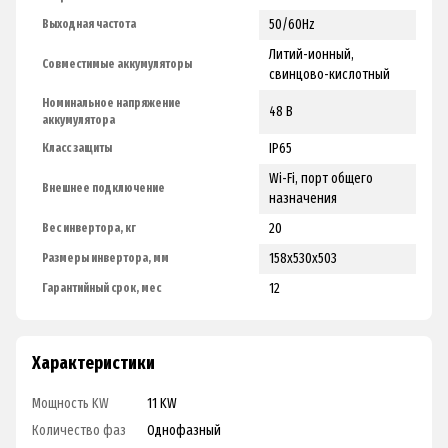
50/60Hz
Выходная частота
Литий-ионный,
Совместимые аккумуляторы
свинцово-кислотный
Номинальное напряжение
48 В
аккумулятора
ІР65
Класс защиты
Wi-Fi, порт общего
Внешнее подключение
назначения
20
Вес инвертора, кг
158х530х503
Размеры инвертора, мм
12
Гарантийный срок, мес
Характеристики
Мощность KW
11 KW
Количество фаз
Однофазный