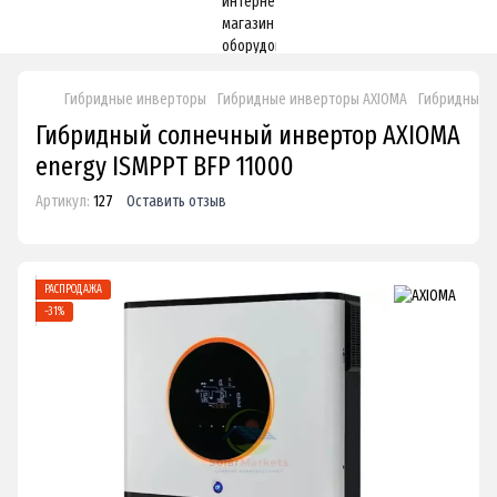
Гибридные инверторы
Гибридные инверторы AXIOMA
Гибридный с
Гибридный солнечный инвертор AXIOMA
energy ISMPPT BFP 11000
Артикул:
127
Оставить отзыв
РАСПРОДАЖА
−31%