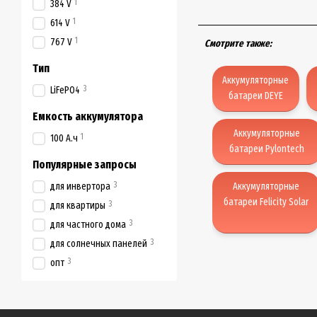
1
384 V
1
614 V
1
767 V
Смотрите также:
Тип
Аккумуляторные
3
LiFePO4
батареи DEYE
Емкость аккумулятора
Аккумуляторные
1
100 А.ч
батареи Pylontech
Популярные запросы
3
для инвертора
Аккумуляторные
батареи Felicity Solar
3
для квартиры
3
для частного дома
3
для солнечных панелей
3
опт