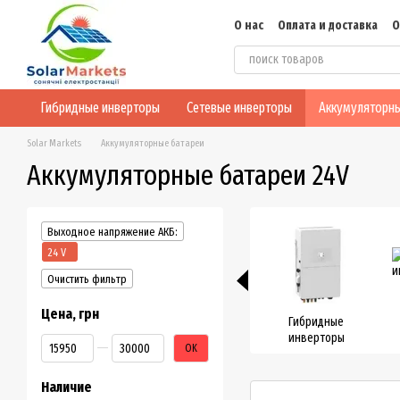
Перейти к основному контенту
О нас
Оплата и доставка
О
Блог
Конфиденциальнос
Гибридные инверторы
Сетевые инверторы
Аккумуляторны
Solar Markets
Аккумуляторные батареи
Аккумуляторные батареи 24V
Выходное напряжение АКБ:
24 V
Очистить фильтр
Цена, грн
Гибридные
инверторы
От Цена, грн
До Цена, грн
OK
Наличие