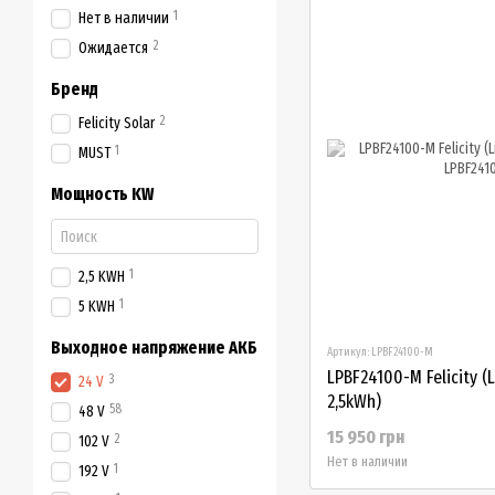
1
Нет в наличии
2
Ожидается
Бренд
2
Felicity Solar
1
MUST
Мощность KW
1
2,5 KWH
1
5 KWH
Выходное напряжение АКБ
Артикул: LPBF24100-M
LPBF24100-M Felicity (
3
24 V
2,5kWh)
58
48 V
15 950 грн
2
102 V
Нет в наличии
1
192 V